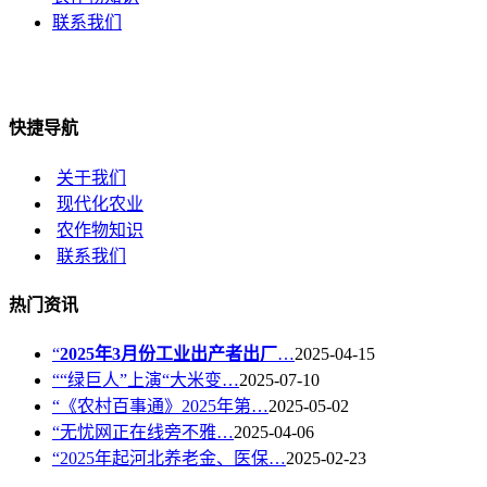
联系我们
快捷导航
关于我们
现代化农业
农作物知识
联系我们
热门资讯
“
2025年3月份工业出产者出厂
…
2025-04-15
““绿巨人”上演“大米变…
2025-07-10
“《农村百事通》2025年第…
2025-05-02
“无忧网正在线旁不雅…
2025-04-06
“2025年起河北养老金、医保…
2025-02-23