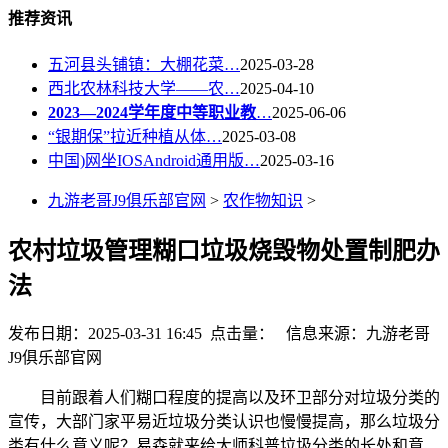
推荐资讯
五河县头铺镇：大棚花菜…
2025-03-28
西北农林科技大学——农…
2025-04-10
2023—2024学年度中等职业教
…
2025-06-06
“银期保”拉近种植从体…
2025-03-08
中国)网坐IOSAndroid通用版…
2025-03-16
九游老哥J9俱乐部官网
>
农作物知识
>
农村垃圾管理糊口垃圾烧毁物处置制肥办
法
发布日期：2025-03-31 16:45 点击量：
信息来源：九游老哥
J9俱乐部官网
目前跟着人们糊口程度的提高以及环卫部分对垃圾分类的
宣传，大部门家平易近垃圾分类认识也慢慢提高，那么垃圾分
类有什么意义呢？易森就来给大师科普垃圾分类的长处和意