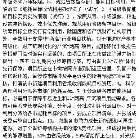
冲破3550万吨标煤。8。 规范省级留存部门能耗目标利用。严
酷落实《能耗目标收储利用办理法子（试行）》《省级收储能
耗目标买卖实施细则（试行）》，按照从导、市场运做、精准
设置装备摆设、效率优先准绳，规范用好省级留存目标。省级
统筹目标全数实行有偿利用，除国度和省严沉财产结构项目
外，全数用于支撑非“两高”行业项目扶植。对于推进财产根本
高级化、财产链现代化的严沉“两高”项目，能耗替代市级担任
筹措部门临时确实有坚苦的，由项目所正在市做出许诺并编制
提出“十四五”规划期内分步筹措方案，可由省里以“过桥”体例
先行保障，项目所正在市需按照许诺到期返还省里，到期不按
许诺返还的，暂停该市除涉及平易近生的所有“两高”项目审
核，打消该市新建项目利用省级收储能耗目标资历。9。 科学
合理利用分派各市部门能耗目标。对于分派给各市的能耗目
标，必需用于保障平易近生和非“两高”严沉项目用能需求。各
市可连系成长现实环境，分年度、分批次利用分派目标。对于
利用分派给各市能耗目标的项目，要成立项目清单，并报省成
长委实施窗口指点。10。 激励各市鼎力成长新能源和可再生
能源。对于全省统筹结构扶植的海优势电项目，建成投用后构
成的能源增量，50%由省级统筹，50%留给所正在市；对光伏