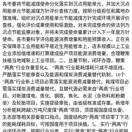
各市要将节能减煤使命分化落实到沉点用能单元，并加大沉点
用能单元节能减煤方针评价查核力度。按照分级担任和属地办
理准绳，组织对沉点用能单元节能减煤方针完成环境开展评价
查核，强化评价成果使用和惩激励，对未完成使命的依法列为
沉点节能监察对象，并将未完成使命量累计计入下一年度方针
使命。各市要科学评估能源消费增量和用能预算收入，正在充
实保障非工业用能和平易近生用能根本上，连系规模以上工业
企业添加值增速和打算建成投产项目能源消费增量，合理鞭策
扶植当地域新上工业项目。二、总量节制，闭环办理，鞭策
“两高”行业存量变化4。 “两高”行业能耗煤耗只减不增底线。
严酷落实节能审查以及能源和煤炭消费减量替代轨制，16个
“两高”行业新上项目必需落实能源消费减量替代，耗煤项目必
需落实煤炭消费减量替代，且替代源必需来自“两高”行业项
目。对新建煤电、炼化、钢铁、焦化、水泥（含熟料和粉磨
坐）及轮胎项目，实施提级审批，由省级核准或存案。新增年
分析能耗跨越5万吨尺度煤“两高”项目，须提报国度成长委、
生态部等相关部委窗口指点。国度结构的“两高”项目零丁下达
的能耗煤耗目标，可按国度用于项目扶植。5。 实行“两高”行
业闭环办理。按照行业分类，实行“两高”和非“两高”行业能耗