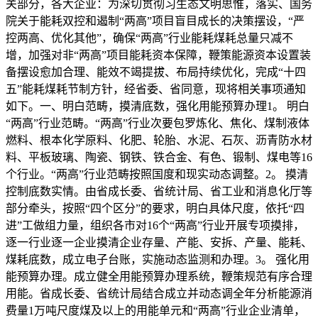
关部分，各大企业：为深切贯彻习生态文明思惟，落实、国务
院关于能耗双控和遏制“两高”项目盲目成长的决策摆设，“严
控两高、优化其他”，确保“两高”行业能耗煤耗总量只减不
增，加强对非“两高”项目能耗资本保障，鞭策能源资本设置装
备摆设愈加合理、能效不竭提拔、布局持续优化，完成“十四
五”能耗煤耗节制方针，经省委、省同意，现将相关事项通知
如下。一、明白范畴，摸清底数，强化用能预算办理1。 明白
“两高”行业范畴。“两高”行业次要包罗炼化、焦化、煤制液体
燃料、根本化学原料、化肥、轮胎、水泥、石灰、沥青防水材
料、平板玻璃、陶瓷、钢铁、铁合金、有色、锻制、煤电等16
个行业。“两高”行业范畴按照国度和现实动态调整。2。 摸清
控制底数实情。由省成长委、省统计局、省工业和消息化厅等
部分牵头，按照“四个区分”的要求，明白具体尺度，依托“四
进”工做组力量，组织各市对16个“两高”行业开展专项摸排，
逐一行业逐一企业摸清企业存量、产能、安拆、产量、能耗、
煤耗底数，成立电子台账，实施动态监测和办理。3。 强化用
能预算办理。成立健全用能预算办理系统，鞭策规范有序合理
用能。省成长委、省统计局结合成立并动态调全年分析能源消
费量1万吨尺度煤及以上的用能单元和“两高”行业企业清单，