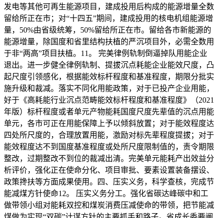
发电等其他可再生能源项目，建成投用后构成的能源增量全数
留给所正在市；对“十四五”期间，建成投用的核电机组能源增
量，50%由省级统筹，50%留给所正在市。留给各市新能源的
能源增量，除国度和省里结构扶植的严沉项目外，必需全数用
于非“两高”项目扶植。11。 完美律例轨制倒逼掉队用能企业
退出。进一步健全律例轨制、提拔沉点耗能企业能效尺度，凸
起尺度引领感化，根据能效标杆程度和基准程度，期限分批实
施升级和裁减。落实不同化用能政策，对于已投产企业用能，
好于《高耗能行业沉点范畴能效标杆程度和基准程度》（2021
年版）标杆程度或者单元产物能耗国度尺度先辈值的沉点用能
单元，各市可正在用能保障上予以倾斜放置；对于能效程度达
四处所尺度的，合理放置用能，激励对标先辈程度提拔；对于
能效程度达不到国度基准程度或处所尺度限制值的，责令期限
整改，过期整改不到位的裁减出清。完美单元能耗产出效益分
析评价，强化正在使命分化、项目审批、要素设置装备摆设、
政策搀扶等方面成果使用。四、压实义务，科学查核，完成节
能减煤方针使命12。 压实义务分工。强化省碳达峰碳中和工
做带领小组对能耗双控和煤炭消费压减使命的带领，把节能减
煤做为实现“双碳”计谋方针的主要抓手和路子。省成长委要阐