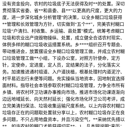
没有资金投向，农村的垃圾底子无法获得及时**的处置。深切
贯彻落实省委、省**和县委、县**“以更高的尺度，更大的力
度，进一步深化城乡分析管理”的决策，以全乡糊口垃圾获得
**管理和长效管理为方针，切实做到“五个**”，完美农村糊口
垃圾“户清扫、村收集、乡运输、县处置”模式。统筹考虑糊口
垃圾和农业出产烧毁物操纵、处置，成立健全合适农村现实、
体例多样的糊口垃圾收运措置系统。乡****组织召开专题会、
带动推进会，放置摆设全乡糊口垃圾管理工做，并成立农村糊
口垃圾管理工做**小组，下设办公室，对照方针使命，定方
针，定使命，定进度，定人员，定结果的法子，分化落实义
务。加速推进通村组道、入户道扶植，根基处理村内道泥泞、
村平易近出行未便等问题。充实操纵当地资本，因地制宜选择
面材料。指导社会本钱参取农村糊口垃圾管理，力争全市所有
乡镇、将农村环卫功课办事推向市场，推进市场化功课逐渐向
边远地域延长、向天然村延长；强化市场化环卫公司考评，成
立完美清扫保洁、垃圾收集运输尺度系统。以上内容农村糊口
垃圾存正在的问题取处置就分享以上，农村糊口垃圾存正在良
多问题，不只占用地盘资本，并且污染空气，**采纳优先措以
**，如许农村的糊口才能获得切实**。1，凡本网说明“来历：