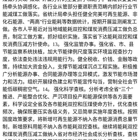
扬牵头协调感化，各行业从管部分要退职责范畴内抓好行业节
能减煤工做落实。省统计局牵头担任健全完美可再生能源、非
化石能源、“两高”行业能耗等数据统计，按期开展监测阐发工
做。各市人平易近对当地域能耗双控和煤炭消费压减工做负总
责，制定工做方案，抓好组织实施，落实省下达能耗双控和煤
炭消费压减方针使命。13。 强化监管办事。强化省、市、县
节能监察系统扶植，加大节能律例尺度落实环境监视查抄力
度，依法查处违法违规用能行为。健全税收、价钱、金融等政
策，持续加大资金投入，支撑节能减煤沉点工程实施。积极推
广分析能源办事、合同能源办理等立异模式，激发节能市场潜
力和活力。组织开展绿色建立和节能宣传勾当，营制全社会节
能低碳稠密空气。14。 强化科学查核。分析考虑全省“三个”
推进、产能整合优化、严沉项目投产和能源保供等各方面要
素，科学设定全省及各市能耗双控和压煤使命方针，优化查核
频次，确保既要压实各级义务，又忌简单实施年度查核。按照
国度政策要求，将新增可再生能源不纳入各市能源消费总量节
制，新增原料用能不纳入各市能耗双控查核。继续将能耗双控
和煤炭消费压减工做纳入省对市经济社会成长分析查核，查核