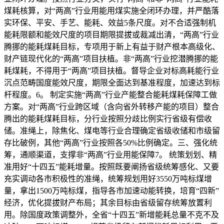
煤耗核算，对“两高”行业用能用煤实施全闭环办理，并严酷落
实环保、平安、手艺、能耗、效益5条尺度。对不合适强制机
能耗限额和能效尺度的项目期限提拔或裁减出清，“两高”行业
腾挪的能耗煤耗目标，专项用于新上有益于财产根本高级化、
财产链现代化的“两高”项目扶植。非“两高”行业挖潜腾挪的能
耗煤耗，不得用于“两高”项目扶植。督导企业对标高耗能行业
沉点范畴国度能效尺度，期限全面达到基准程度，加速达到标
杆程度。6。 制定实施“两高”行业产能整合能耗煤耗保障工做
方案。对“两高”行业跨区域（含向省外转移产能的项目）整合
腾出的能耗煤耗目标，分行业按照分歧比例实行省级有偿收
储。准绳上，除焦化、煤电等行业合理确定省级收储和市级留
存比破例，其他“两高”行业按照各50%比例确定。三、强化统
筹，通顺渠道，支撑非“两高”行业用能保障7。 统策划划、精
准用好“十四五”能耗增量。按照既要阐扬省级统筹感化、又要
充实调动各市积极性的准绳，统筹规划用好3550万吨标煤增
量，拿出1500万吨标煤，指导各市加速动能转换，培育“四新”
经济，优化提拔财产布局；其余目标由省级留存统筹放置利
用。除国度政策调整外，全省“十四五”新增能耗总量不克不及