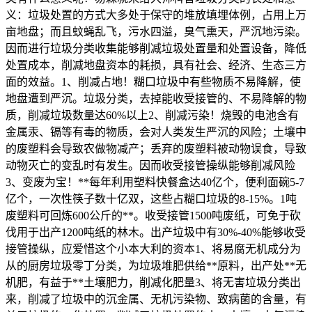
义：垃圾处置的方式大多处于保守的堆放填埋体例，占用上万
亩地盘；而且蚊蝇乱飞，污水四溢，臭气熏天，严沉地污染。
因而进行垃圾分类收集能够削减垃圾处置量和处置设备，降低
处置成本，削减地盘资本的耗损，具有社会、经济、生态三方
面的效益。1、削减占地！糊口垃圾中有些物质不易降解，使
地盘遭到严沉。垃圾分类，去掉能收受接管的、不易降解的物
质，削减垃圾数量达60%以上2、削减污染！烧毁的电池含有
金属汞、镉等有毒的物质，会对人类发生严沉的风险；土壤中
的废塑料会导致农做物减产；丢弃的废塑料被动物误食，导致
动物灭亡的变乱时有发生。因而收受接管操纵能够削减风险
3、变废为宝！**每年利用塑料快餐盒达40亿个，便利面碗5-7
亿个，一次性筷子数十亿双，这些占糊口垃圾的8-15%。1吨
废塑料可回炼600公斤的**。收受接管1500吨废纸，可免于砍
伐用于出产1200吨纸的林木。出产垃圾中有30%-40%能够收受
接管操纵，应爱惜这个小本大利的资本1、将易腐无机成分为
从的厨房垃圾零丁分类，为垃圾堆肥供给**原料，出产处**无
机肥，有益于**土壤肥力，削减化肥量3、将无害垃圾分类出
来，削减了垃圾中的沉金属、无机污染物、致病菌的含量，有