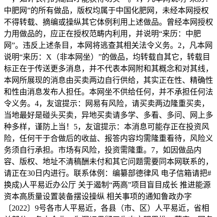
中肥网”的所有做品，版权均属于中国化肥网，未经本网授权
不得转载、摘编或操纵其它体例利用上述做品。曾经本网授权
力用做品的，应正在授权范畴内利用，并说明“来历：中肥
网”。违反上述条目，本网将逃查其相关法令义务。2，凡本网
说明“来历：X（非本网坐）”的做品，均转载自其它，转载目
标正在于传送更多消息，并不代表本网附和其概念和对其线，
本网所展现的消息由买卖两边自行供给，其实正在性、精确性
和性由消息发布人担任。本网坐不供给任何，并不承担任何法
令义务。4，友谊提示：网易有风险，请买卖两边隆重买卖，
当地最好是碰头买卖，异地买卖请多学、多看、多问、网上多
种多样，谨防上当！5，友谊提示：本消息可能存正在投资风
险，任何干于合做后的收益、报答内容均需隆重看待，风险义
务须自行承担。市场有风险，投资需隆重。7，如因做品内
容、版权、地址不清稿酬未付和其它问题需要同本网联系的，
请正在30日内进行。联系体例：编纂部德律风 电子信箱请把#
换成)人平易近办公厅 关于遏制“两高”项目盲目成长 推进能源
资本高质量设置装备摆设操纵 相关事项的通知鲁政办字
〔2022〕9号各市人平易近，各县（市、区）人平易近，省相