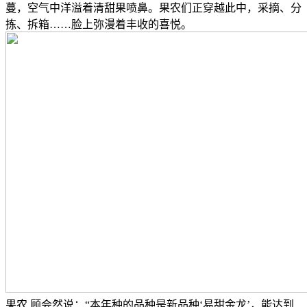
蔓，空气中洋溢着清甜果喷鼻。果农们正穿越此中，采摘、分
拣、拆箱……脸上弥漫着丰收的喜悦。
果农 顾会然说：“本年种的品种是新品种‘易甜金龙’，能达到