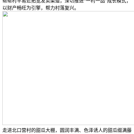
帮帮村平易近拓宽发卖渠道，深切推进“一村一品”成长模式，
以财产畅旺为引擎，帮力村落复兴。
走进北口营村的甜瓜大棚，圆润丰满、色泽诱人的甜瓜缀满藤