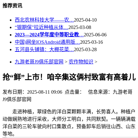
推荐资讯
西北农林科技大学——农…
2025-04-10
“银期保”拉近种植从体…
2025-03-08
2023—2024学年度中等职业教
…
2025-06-06
中国)网坐IOSAndroid通用版…
2025-03-16
五河县头铺镇：大棚花菜…
2025-03-28
九游老哥J9俱乐部官网
>
农作物知识
>
抢“鲜”上市！咱辛集这俩村致富有高着儿
发布日期：2025-08-11 09:06 点击量：
信息来源：九游老哥
J9俱乐部官网
走进种植，翠绿色的洋白菜颗颗丰满，长势喜人。种植户
动做娴熟地进行采收，大师分工明白，共同默契。一辆辆满载
洋白菜的三轮车驶向村口集散点，预备卸车后销往山西、山东
等地。