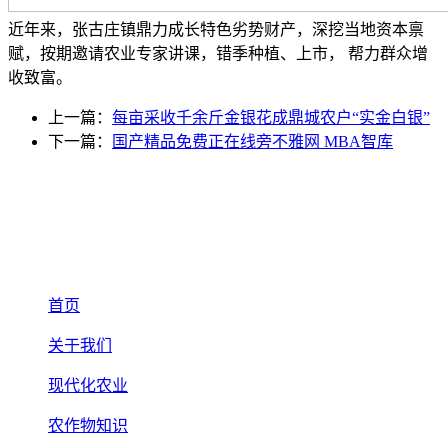
近年来，张古庄镇鼎力成长特色劣势财产，深挖当地资本禀
赋，按期邀请农业专家讲课，错季种植、上市， 帮力群众增
收致富。
上一篇：
每亩采收千余斤金银花成鼎城农户“实金白银”
下一篇：
国产精品免费正在线旁不雅网 MBA智库
首页
关于我们
现代化农业
农作物知识