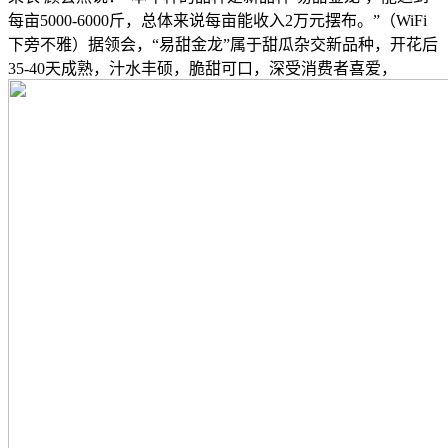
每亩5000-6000斤，总体来说每亩能收入2万元摆布。”（WiFi
下旁不雅）据领会，“易甜金龙”属于甜瓜杂交新品种，开花后
35-40天成熟，汁水丰硕，脆甜可口，深受消费者喜爱，