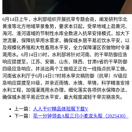
6月14日上午，水利部组织开展抗旱专题会商，阐发研判华北
黄淮等北方地域旱景象势，要求本日起，受旱地域上逛黄河、
海河、淮河道域的节制性水库全数进入抗旱安排模式，加大下
泄流量，保障抗旱用水需求，确保城乡居平易近饮水平安，以
及规模化养殖和大牲畜用水平安，全力保障灌区农做物时令灌
溉用水。6月14日15时，水利部将针对河南、的干旱防御应急
响应提拔至，江苏、安徽、山东、陕西、甘肃6省的干旱防御
四级应急响应，并派出两个工做组正正在一线指点抗旱工做。
河南省水利厅于6月14日17时将水旱灾祸防御（抗旱）Ⅳ级应
急响应提拔至Ⅲ级，并亲近雨情、水情、旱情，科学精准安排
水利工程，加强灌溉用水办理，细化落实各项供水保障办法，
确保城乡居平易近饮水平安，最大程度减轻干旱灾祸丧失。
上一篇：
人人干97精品体验服下载V
下一篇：
花一分钟领会A股三只小麦龙头股（2025430）