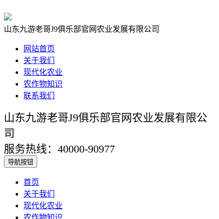
山东九游老哥J9俱乐部官网农业发展有限公司
网站首页
关于我们
现代化农业
农作物知识
联系我们
山东九游老哥J9俱乐部官网农业发展有限公
司
服务热线：40000-90977
导航按钮
首页
关于我们
现代化农业
农作物知识