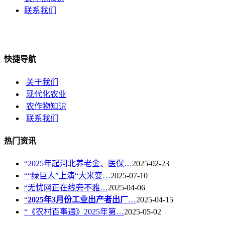
联系我们
快捷导航
关于我们
现代化农业
农作物知识
联系我们
热门资讯
“2025年起河北养老金、医保…
2025-02-23
““绿巨人”上演“大米变…
2025-07-10
“无忧网正在线旁不雅…
2025-04-06
“
2025年3月份工业出产者出厂
…
2025-04-15
“《农村百事通》2025年第…
2025-05-02