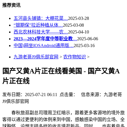
推荐资讯
五河县头铺镇：大棚花菜…
2025-03-28
“银期保”拉近种植从体…
2025-03-08
西北农林科技大学——农…
2025-04-10
2023—2024学年度中等职业教
…
2025-06-06
中国)网坐IOSAndroid通用版…
2025-03-16
九游老哥J9俱乐部官网
>
农作物知识
>
国产又黄A片正在线看美国 - 国产又黄A
片正在线
发布日期：2025-07-21 06:11 点击量：
信息来源：九游老哥
J9俱乐部官网
春秋旅逛副总司理周卫红暗示，跟着更多客源地的境外旅
客得以通过更便利的体例来到中国，感触感染中国的立场、全
球胸怀，设想丰硕多样的收支境逛新品。同时，、也有着良多