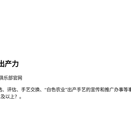
出产力
俱乐部官网
评估、手艺交换、“白色农业”出产手艺的宣传和推广办事等事务
1版本及以上？。