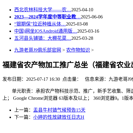
西北农林科技大学——农…
2025-04-10
2023—2024学年度中等职业教
…
2025-06-06
“银期保”拉近种植从体…
2025-03-08
中国)网坐IOSAndroid通用版…
2025-03-16
五河县头铺镇：大棚花菜…
2025-03-28
九游老哥J9俱乐部官网
>
农作物知识
>
福建省农产物加工推广总坐（福建省农业
发布日期：2025-07-17 16:30 点击量：
信息来源：九游老哥J9
单元职责：承担农产物科技示范、推广，新手艺收集、筛选、
上； Google Chrome浏览器 63版本及以上； 360浏览器9。
上一篇：
盂县牛村镇气候预告15天
下一篇：
小婷的性放肆放任日志H