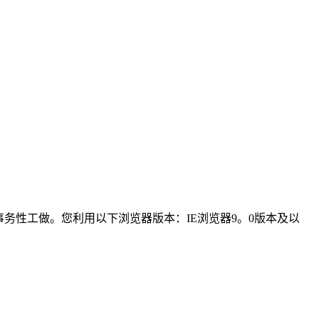
性工做。您利用以下浏览器版本：IE浏览器9。0版本及以