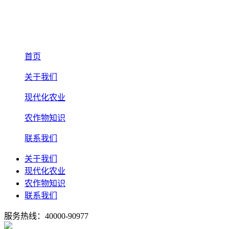
首页
关于我们
现代化农业
农作物知识
联系我们
关于我们
现代化农业
农作物知识
联系我们
服务热线：40000-90977