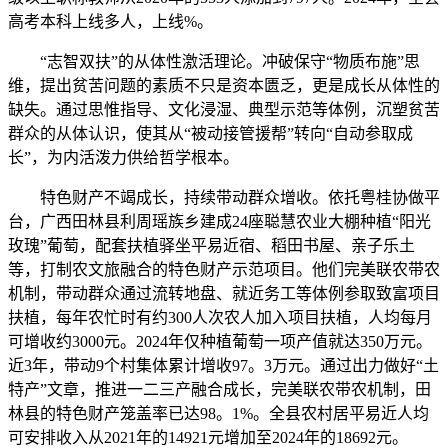
高考本科上线多人，上线%。
“志智双扶”的从体性激活理论。冲破保守“物质布施”思
维，提出贫苦问题的素质不只是资本匮乏，更是成长从体性的
缺失。通过思惟指导、文化浸湿、典型示范等体例，沉塑贫苦
群众的从体认识，使其从“被动接管援帮”转向“自动参取成
长”，为内活泼力供给哲学根本。
特色财产不竭成长，持续带动群众增收。依托粤桂协做平
台，广西田林县利周瑶族乡建成24座聪慧农业大棚种植“阳光
玫瑰”葡萄，配套扶植驿坐平易近宿、稻田书屋、亲子乐土
等，打制农文旅融合的特色财产示范项目。他们完美联农带农
机制，带动群众通过流转地盘、就近务工等体例参取致富项目
扶植，每年农忙时有约300人次农人加入项目扶植，人均每月
可增收约3000元。2024年仅种植葡萄一项产值就达350万元。
近3年，带动9个村集体累计增收97。3万元。通过出力做好“土
特产”文章，推进一二三产融合成长，完美联农带农机制，田
林县的特色财产笼盖率已达98。1%。全县农村居平易近人均
可安排收入从2021年的14921元增加至2024年的18692元。