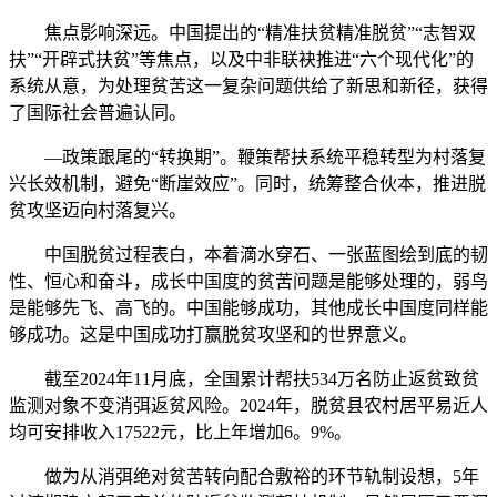
焦点影响深远。中国提出的“精准扶贫精准脱贫”“志智双
扶”“开辟式扶贫”等焦点，以及中非联袂推进“六个现代化”的
系统从意，为处理贫苦这一复杂问题供给了新思和新径，获得
了国际社会普遍认同。
—政策跟尾的“转换期”。鞭策帮扶系统平稳转型为村落复
兴长效机制，避免“断崖效应”。同时，统筹整合伙本，推进脱
贫攻坚迈向村落复兴。
中国脱贫过程表白，本着滴水穿石、一张蓝图绘到底的韧
性、恒心和奋斗，成长中国度的贫苦问题是能够处理的，弱鸟
是能够先飞、高飞的。中国能够成功，其他成长中国度同样能
够成功。这是中国成功打赢脱贫攻坚和的世界意义。
截至2024年11月底，全国累计帮扶534万名防止返贫致贫
监测对象不变消弭返贫风险。2024年，脱贫县农村居平易近人
均可安排收入17522元，比上年增加6。9%。
做为从消弭绝对贫苦转向配合敷裕的环节轨制设想，5年