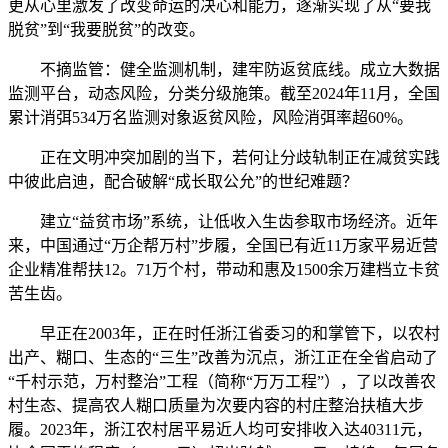
更从心里激发了改变命运的决心和能力，逐渐实现了从“要我
脱贫”到“我要脱贫”的改变。
不摘监管：健全监测机制，建牢防返贫底线。成立大数据
监测平台，动态风险，分类分级施策。截至2024年11月，全国
累计消弭534万名监测对象返贫风险，风险消弭率超60%。
正在文明冲突加剧的当下，若何让分歧轨制正在减贫实践
中彼此启迪，配合破解“成长取公允”的世纪难题？
建立“益贫市场”系统，让低收入生齿参取市场经济。近年
来，中国通过“万企帮万村”步履，全国已有近11万家平易近营
企业精准帮扶12。71万个村，带动和惠及1500余万建档立卡贫
苦生齿。
早正在2003年，正在时任浙江省委习的和掌管下，以农村
出产、糊口、生态的“三生”改善为沉点，浙江正在全省启动了
“千村示范，万村整治”工程（简称“万万工程”），了以改善农
村生态、提高农人糊口质量为次要内容的村庄整治扶植大步
履。2023年，浙江农村居平易近人均可安排收入达40311元，