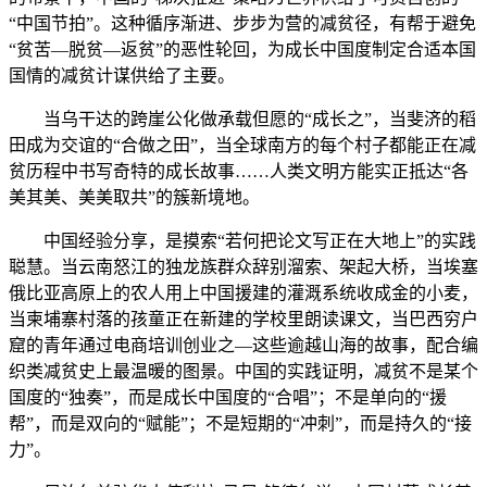
“中国节拍”。这种循序渐进、步步为营的减贫径，有帮于避免
“贫苦—脱贫—返贫”的恶性轮回，为成长中国度制定合适本国
国情的减贫计谋供给了主要。
当乌干达的跨崖公化做承载但愿的“成长之”，当斐济的稻
田成为交谊的“合做之田”，当全球南方的每个村子都能正在减
贫历程中书写奇特的成长故事……人类文明方能实正抵达“各
美其美、美美取共”的簇新境地。
中国经验分享，是摸索“若何把论文写正在大地上”的实践
聪慧。当云南怒江的独龙族群众辞别溜索、架起大桥，当埃塞
俄比亚高原上的农人用上中国援建的灌溉系统收成金的小麦，
当柬埔寨村落的孩童正在新建的学校里朗读课文，当巴西穷户
窟的青年通过电商培训创业之—这些逾越山海的故事，配合编
织类减贫史上最温暖的图景。中国的实践证明，减贫不是某个
国度的“独奏”，而是成长中国度的“合唱”；不是单向的“援
帮”，而是双向的“赋能”；不是短期的“冲刺”，而是持久的“接
力”。