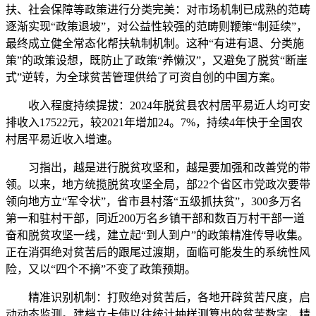
扶、社会保障等政策进行分类完美：对市场机制已成熟的范畴
逐渐实现“政策退坡”，对公益性较强的范畴则鞭策“制延续”，
最终成立健全常态化帮扶轨制机制。这种“有进有退、分类施
策”的政策设想，既防止了政策“养懒汉”，又避免了脱贫“断崖
式”逆转，为全球贫苦管理供给了可资自创的中国方案。
收入程度持续提拔：2024年脱贫县农村居平易近人均可安
排收入17522元，较2021年增加24。7%，持续4年快于全国农
村居平易近收入增速。
习指出，越是进行脱贫攻坚和，越是要加强和改善党的带
领。以来，地方统揽脱贫攻坚全局，部22个省区市党政次要带
领向地方立“军令状”，省市县村落“五级抓扶贫”，300多万名
第一和驻村干部，同近200万名乡镇干部和数百万村干部一道
奋和脱贫攻坚一线，建立起“到人到户”的政策精准传导收集。
正在消弭绝对贫苦后的跟尾过渡期，面临可能发生的系统性风
险，又以“四个不摘”不变了政策预期。
精准识别机制：打败绝对贫苦后，各地开辟贫苦尺度，启
动动态监测。建档立卡使以往统计抽样测算出的贫苦数字，精