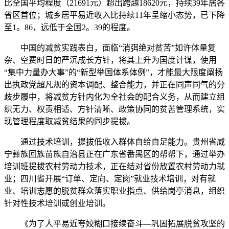
比全国平均程度（21691元）超出跨越18620元，持续39年居各
省区首位；城乡居平易近收入比持续11年呈缩小态势，已下降
至1。86，远低于全国2。39的程度。
中国的减贫实践表白，面临“消弭绝对贫苦”如许体量复
杂、空费时日的严沉成长方针，将其上升为国度计谋，使用
“集中力量办大事”的“新型举国体系体例”，才能最大限度阐扬
出执政党超凡规的资本调配、整合能力，并正在同声同气的分
歧步履中，将减贫方针内化为全社会的配合义务，从而建立组
织无力、权责相适、方针清晰、政策协同的贫苦管理系统，实
现管理程度取减贫结果的同步提拔。
通过技术培训，提拔低收入群体自给自足能力。贵州省威
宁彝族回族苗族自治县正在广东省番禺区的帮帮下，通过举办
培训班提拔农村劳动力技术，正在结对省份放置农村劳动力就
业；四川省开展“订单、定向、定岗”就业技术培训，对有就
业、培训志愿的脱贫群众落实职业指点、供给岗亭消息，组织
针对性技术培训或创业培训。
《为了人平易近夸姣糊口接续奋斗—巩固拓展脱贫攻坚的