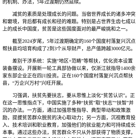
的机制、办法，5年过渡期仍然延续。
减贫的素质是处理成长的问题。当宿世界成长的诸多冲突
和窘境，背后都有成长和径的难题。特别是占世界生齿七成以
上的成长中国度，贫苦是这些国度面对的最严峻挑和之一。
截至2024岁尾，5年过渡期确定的160个国度村落复兴沉点
帮扶县均培育构成了2到3个从导财产，总产值跨越3000亿元。
差别干涉系统：实施“地区+范畴”等帮扶，优化资本设置
装备摆设。开展新一轮工具部协做以来，仅浙江就指导1400余
家东部企业正在四川投资。正在160个国度村落复兴沉点帮扶
县，“万企兴万村”兴旺开展。
习强调，扶贫先要扶志，要从思惟上淡化“贫苦认识”。正
在这一思惟指点下，中国实施了多种“扶贫”取“扶志”“扶智”并
沉的办法。一方面，通过加强思惟指导、典型带动和政策激
励，提拔贫苦群众脱贫的决心取动力；另一方面，沉视教育投
入、技术培训和职业教育，加强他们的就业能力和可持续成长
本事。通过这些办法，贫苦群众不只从外部获得了物质支撑，