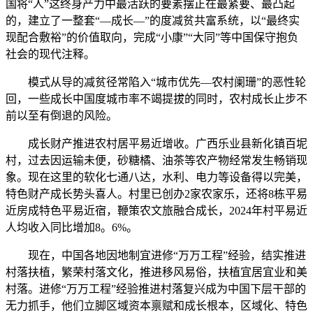
国将“人”这终身产力中最活跃的要素摆正在最紧要、最凸起
的，建立了一整套“—成长—”的度减贫共富系统，以“最终实
现配合敷裕”的价值取向，完成“小康”“大同”等中国保守抱负
社会的现代注释。
模式从导的减贫径常陷入“城市优先—农村阑珊”的恶性轮
回，一些成长中国度城市率不竭提拔的同时，农村成长止步不
前以至有倒退的风险。
成长财产推进农村居平易近增收。广西乐业县新化镇百坭
村，过去因运输未便，砂糖橘、油茶等农产物经常发生畅销现
象。现在这里的软化七通八达，水利、电力等设备得以完美，
特色财产成长势头喜人。村里已创办2家农家乐，还将8栋平易
近房成特色平易近宿，鞭策农文旅融合成长，2024年村平易近
人均收入同比增加8。6%。
现在，中国各地因地制宜进修“万万工程”经验，结实推进
村落扶植，繁荣村落文化，推进移风易俗，扶植宜居宜业和美
村落。进修“万万工程”经验推进村落复兴成为中国下层干部的
无力抓手，他们立脚区域资本禀赋和成长根本，区域化、特色