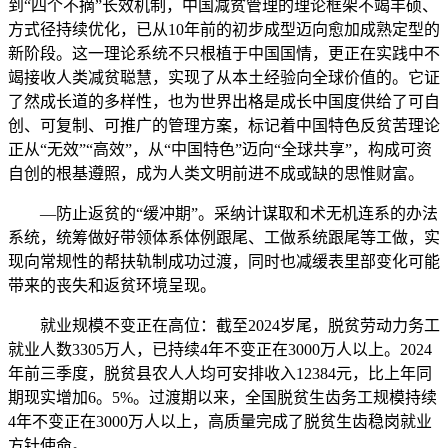
到“四个不摘”长效机制，中国减贫管理的理论框架不竭丰硕、
方式径持续优化，已从10年前的初步成型迈向愈加成熟定型的
新阶段。这一理论系统不只根植于中国国情，更正在实践中不
竭接收人类减贫聪慧，实现了从本土经验向全球价值的。它证
了然成长道的多样性，也为世界出格是成长中国度供给了可自
创、可复制、可推广的管理方案，标记着中国特色反贫苦理论
正从“无效”“高效”，从“中国特色”迈向“全球共享”，构成可资
自创的根基遵照，成为人类文明前进不成或缺的思惟财富。
—防止返贫的“缓冲期”。采纳计谋取和术无机连系的办法
系统，统筹做好带领体系体例跟尾、工做系统跟尾等工做，实
现向常规性的帮扶轨制成功过渡，同时也减缓表里部变化可能
带来的丧失和返贫环境呈现。
就业规模不变正在高位：截至2024岁尾，脱贫劳动力务工
就业人数3305万人，已持续4年不变正在3000万人以上。2024
年前三季度，脱贫县农人人均可安排收入12384元，比上年同
期现实增加6。5%。过渡期以来，全国脱贫生齿务工规模持续
4年不变正在3000万人以上，高质量完成了脱贫生齿稳岗就业
方针使命。