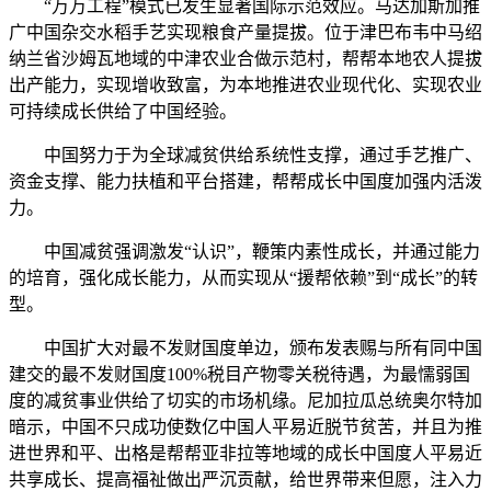
“万万工程”模式已发生显著国际示范效应。马达加斯加推
广中国杂交水稻手艺实现粮食产量提拔。位于津巴布韦中马绍
纳兰省沙姆瓦地域的中津农业合做示范村，帮帮本地农人提拔
出产能力，实现增收致富，为本地推进农业现代化、实现农业
可持续成长供给了中国经验。
中国努力于为全球减贫供给系统性支撑，通过手艺推广、
资金支撑、能力扶植和平台搭建，帮帮成长中国度加强内活泼
力。
中国减贫强调激发“认识”，鞭策内素性成长，并通过能力
的培育，强化成长能力，从而实现从“援帮依赖”到“成长”的转
型。
中国扩大对最不发财国度单边，颁布发表赐与所有同中国
建交的最不发财国度100%税目产物零关税待遇，为最懦弱国
度的减贫事业供给了切实的市场机缘。尼加拉瓜总统奥尔特加
暗示，中国不只成功使数亿中国人平易近脱节贫苦，并且为推
进世界和平、出格是帮帮亚非拉等地域的成长中国度人平易近
共享成长、提高福祉做出严沉贡献，给世界带来但愿，注入力