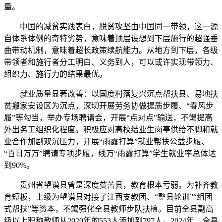
量。
中国的减贫实践表白，脱贫攻坚由中国同一带领，这一源
自体系体例的奇特劣势，意味着顶层设想到下层施行的超强垂
曲带动机制，意味着超长政策续航能力。从地方到下层，各级
带领者和施行者分工明白、义务到人，可以或许实现带领力、
组织力、施行力的结果最优。
就业质量显著改善：以国度村落复兴沉点帮扶县、易地扶
贫搬家安设区为沉点，深切开展劳务协做提质步履、“春风步
履”等勾当，举办专场聘请会，开展“点对点”输送，不竭提高
外出务工组织化程度。积极应对高校结业生岗亭供给不脚和就
业合作加剧双沉压力，开展“雨露打算”就业帮扶公益步履、
“百日万万”聘请专项步履，线万“雨露打算”学生就业率总体达
到90%。
贵州省望谟县曾是深度贫苦县，教育根本亏弱。为补齐教
育短板，上级为望谟县对接了江西支教团、“整县轮训”“组团
式帮扶”等资本，不竭强化全县教师步队扶植。目前全县副高
级以上职称教师从2020年的553人添加到797人。2024年，全县