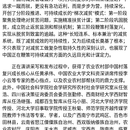
逃求一蹴而就，更没有急功近利，而是步步为营，持续深化，
开创了分阶段推进、可持续成长的“梯次减贫”模式：第一阶段
聚焦处理绝对贫苦问题，实施精准扶贫计谋；第二阶段巩固脱
贫，成立防止返贫监测和帮扶机制；第三阶段鞭策村落复兴，
实现从脱贫到致富的逾越。这种“长短连系、标本兼治”的减贫
系统，既了减贫成效的可持续性，又为后续成长奠基了根本；
不只表现了对减贫工做复杂性取持久性的深刻认识，也展现了
中国正在鞭策可持续减贫方面的久远目光和计谋定力。
正在演讲采写和发布过程中，获得了农业农村部中国村落
复兴成长核心从任黄承伟、中国农业大学文科资深讲席传授李
小云等专家的悉心指点，以及农业农村部帮扶司的鼎力支撑。
此外，中国社会科学院社会学研究所农村社会学研究室从任张
浩、四川省决策征询委员会委员张勤修、西南财经大学西财智
库从任汤继强、成都百生智库从任马小丽、河北大学经济学院
传授、河北大学旧事取学院传授王秋菊、师范学院齐越传媒学
院教师卞伟洁等专家、学者，以及广西南宁市武鸣区、百色市
田林县，云南省怒江傈僳族自治州、西双版纳傣族自治州，农
业农村厅、庆阳市、天水市、武威市、定西市、陇南市、临夏