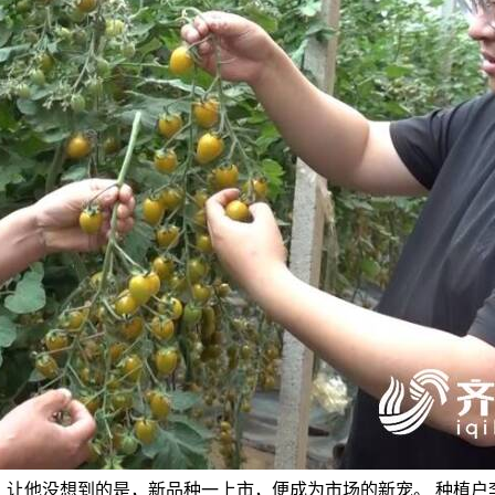
，让他没想到的是，新品种一上市，便成为市场的新宠。 种植