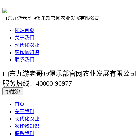
山东九游老哥J9俱乐部官网农业发展有限公司
网站首页
关于我们
现代化农业
农作物知识
联系我们
山东九游老哥J9俱乐部官网农业发展有限公司
服务热线：40000-90977
导航按钮
首页
关于我们
现代化农业
农作物知识
联系我们