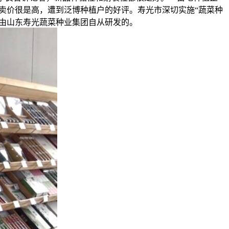
卖价很是高，遭到泛博种植户的好评。寿光市深切实施“蔬菜种
是由山东寿光蔬菜种业集团自从研发的。