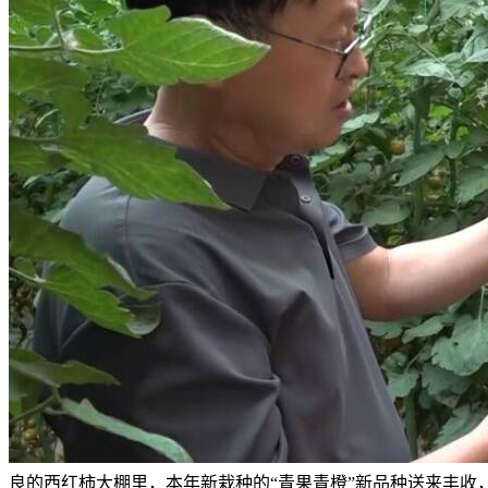
良的西红柿大棚里，本年新栽种的“青果青橙”新品种送来丰收