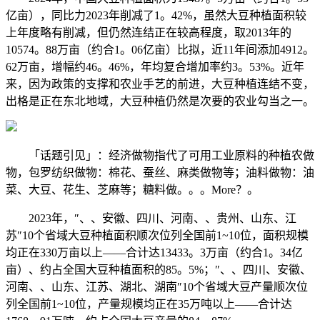
亿亩），同比力2023年削减了1。42%，虽然大豆种植面积较
上年度略有削减，但仍然连结正在较高程度，取2013年的
10574。88万亩（约合1。06亿亩）比拟，近11年间添加4912。
62万亩，增幅约46。46%，年均复合增加率约3。53%。近年
来，因为政策的支撑和农业手艺的前进，大豆种植连结不变，
出格是正在东北地域，大豆种植仍然是次要的农业勾当之一。
「话题引见」：经济做物指代了可用工业原料的种植农做
物，包罗纺织做物：棉花、蚕丝、麻类做物等；油料做物：油
菜、大豆、花生、芝麻等；糖料做。。。More？。
2023年，″、、安徽、四川、河南、、贵州、山东、江
苏″10个省域大豆种植面积顺次位列全国前1~10位，面积规模
均正在330万亩以上——合计达13433。3万亩（约合1。34亿
亩）、约占全国大豆种植面积的85。5%；″、、四川、安徽、
河南、、山东、江苏、湖北、湖南″10个省域大豆产量顺次位
列全国前1~10位，产量规模均正在35万吨以上——合计达