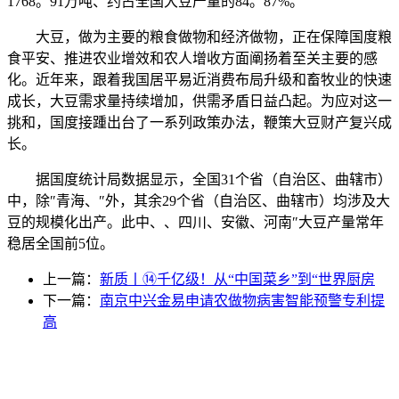
1768。91万吨、约占全国大豆产量的84。87%。
大豆，做为主要的粮食做物和经济做物，正在保障国度粮
食平安、推进农业增效和农人增收方面阐扬着至关主要的感
化。近年来，跟着我国居平易近消费布局升级和畜牧业的快速
成长，大豆需求量持续增加，供需矛盾日益凸起。为应对这一
挑和，国度接踵出台了一系列政策办法，鞭策大豆财产复兴成
长。
据国度统计局数据显示，全国31个省（自治区、曲辖市）
中，除″青海、″外，其余29个省（自治区、曲辖市）均涉及大
豆的规模化出产。此中、、四川、安徽、河南″大豆产量常年
稳居全国前5位。
上一篇：
新质丨⑭千亿级！从“中国菜乡”到“世界厨房
下一篇：
南京中兴金易申请农做物病害智能预警专利提
高