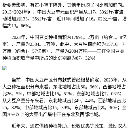
析要素影响，有过小幅下降外，其他年份均呈同比增加趋向。
2013~2024年间，中国大豆单元面积产量从117。33公斤/亩波
动增加到133。35公斤/亩，近11年间增加了16。02公斤/亩，增
幅约13。66%。
2023年，中国豆类种植面积为17991。2万亩（约合1。8亿
亩）、产量为2384。1万吨，此中，大豆种植面积为15710。7
万亩（约合1。57亿亩）、产量为2084万吨——正在全国豆类
种植面积取产量中所占的比沉别离为87。32%！
当前，中国大豆产区分布款式曾经根基确定，2023年，从
大豆种植面积分布来看，东北地域占比50。96%，西部地域占
比26。5%，中部地域占比15。51%，东部地域占比7。03%；
从大豆产量分布来看，东北地域占比49。44%，西部地域占比
25。82%，中部地域占比15。39%，东部地域占比9。36%；全
国70%以上的大豆出产集中正在东北及西部地域。
近年来，通过供给种植补助、税收优惠等政策，激励农人