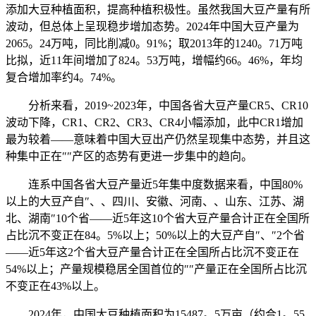
添加大豆种植面积，提高种植积极性。虽然我国大豆产量有所
波动，但总体上呈现稳步增加态势。2024年中国大豆产量为
2065。24万吨，同比削减0。91%；取2013年的1240。71万吨
比拟，近11年间增加了824。53万吨，增幅约66。46%，年均
复合增加率约4。74%。
分析来看，2019~2023年，中国各省大豆产量CR5、CR10
波动下降，CR1、CR2、CR3、CR4小幅添加，此中CR1增加
最为较着——意味着中国大豆出产仍然呈现集中态势，并且这
种集中正在″″产区的态势有更进一步集中的趋向。
连系中国各省大豆产量近5年集中度数据来看，中国80%
以上的大豆产自″、、四川、安徽、河南、、山东、江苏、湖
北、湖南″10个省——近5年这10个省大豆产量合计正在全国所
占比沉不变正在84。5%以上；50%以上的大豆产自″、″2个省
——近5年这2个省大豆产量合计正在全国所占比沉不变正在
54%以上；产量规模稳居全国首位的″″产量正在全国所占比沉
不变正在43%以上。
2024年，中国大豆种植面积为15487。5万亩（约合1。55