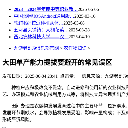
2023—2024学年度中等职业教
…
2025-06-06
中国)网坐IOSAndroid通用版…
2025-03-16
“银期保”拉近种植从体…
2025-03-08
五河县头铺镇：大棚花菜…
2025-03-28
西北农林科技大学——农…
2025-04-10
九游老哥J9俱乐部官网
>
农作物知识
>
大田单产能力提拔要避开的常见误区
发布日期：2025-06-04 23:41 点击量：
信息来源：九游老哥J9
种植户应积极改变不雅念，自动进修和使用新的农业科技和
艺、办理模式和农业机械利用方式等，将科技立异为现实出产
田间办理是农做物发展发育过程中的主要环节，包罗浇水、
发展环节期缺水，会导致植株发展受阻，影响产量构成；不及
形成严沉风险。