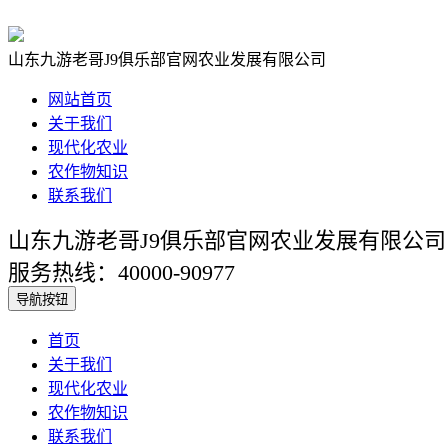
山东九游老哥J9俱乐部官网农业发展有限公司
网站首页
关于我们
现代化农业
农作物知识
联系我们
山东九游老哥J9俱乐部官网农业发展有限公司
服务热线：40000-90977
导航按钮
首页
关于我们
现代化农业
农作物知识
联系我们