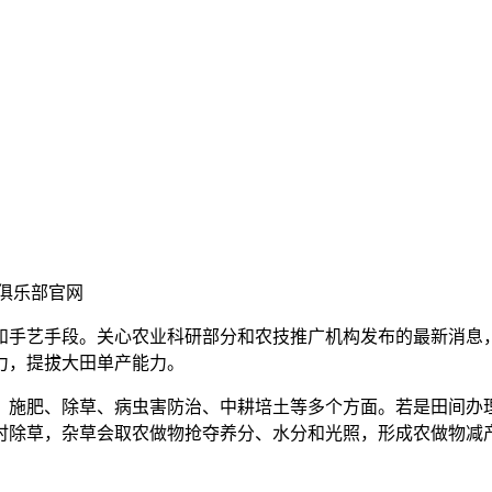
俱乐部官网
手艺手段。关心农业科研部分和农技推广机构发布的最新消息，
力，提拔大田单产能力。
施肥、除草、病虫害防治、中耕培土等多个方面。若是田间办理
时除草，杂草会取农做物抢夺养分、水分和光照，形成农做物减