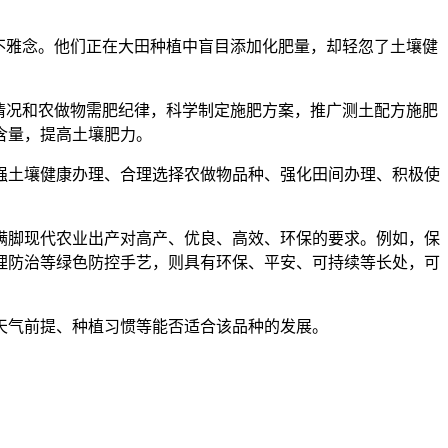
不雅念。他们正在大田种植中盲目添加化肥量，却轻忽了土壤健
情况和农做物需肥纪律，科学制定施肥方案，推广测土配方施肥
含量，提高土壤肥力。
土壤健康办理、合理选择农做物品种、强化田间办理、积极使
脚现代农业出产对高产、优良、高效、环保的要求。例如，保
理防治等绿色防控手艺，则具有环保、平安、可持续等长处，可
气前提、种植习惯等能否适合该品种的发展。