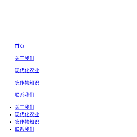
首页
关于我们
现代化农业
农作物知识
联系我们
关于我们
现代化农业
农作物知识
联系我们