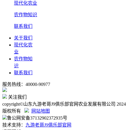
现代化农业
农作物知识
联系我们
关于我们
现代化农
业
农作物知
识
联系我们
服务热线：40000-90977
关注我们
copyright©山东九游老哥J9俱乐部官网农业发展有限公司 2024
版权所有
网站地图
鲁公网安备37132902372935号
技术支持：
九游老哥J9俱乐部官网