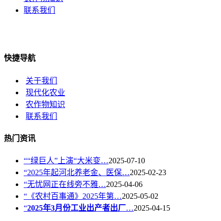
联系我们
快捷导航
关于我们
现代化农业
农作物知识
联系我们
热门资讯
““绿巨人”上演“大米变…
2025-07-10
“2025年起河北养老金、医保…
2025-02-23
“无忧网正在线旁不雅…
2025-04-06
“《农村百事通》2025年第…
2025-05-02
“
2025年3月份工业出产者出厂
…
2025-04-15