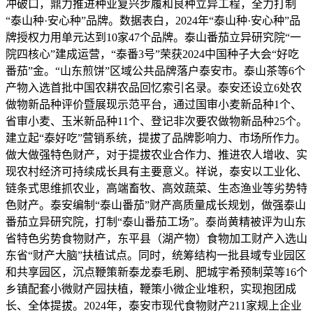
冲破口，鼎力推进种业复兴步履和良种立异工程，全力打制
“泰山种·安心种”品牌。数据表白，2024年“泰山种·安心种”品
牌授权力用单元达到10家47个品牌。泰山番茄立异研究院“一
院四核心”建成运营，“泰番3号”荣获2024中国种子大会“好吃
番茄”金。“山东煎饼”区域公共品牌落户泰安市。泰山茶等6个
产物入选首批中国农耕农品回忆索引名录。泰安还设立6处农
做物新品种评价暨展现示范平台，通过国审小麦新品种1个、
省审小麦、玉米新品种11个、登记非次要农做物新品种25个。
建立起“泰好吃”营销系统，提拔了品牌影响力、市场所作力。
做大做强特色财产，对于提拔农业合作力、推进农人增收、实
现农村经济可持续成长具有主要意义。祥说，泰安以工业化、
链条式思维抓农业，高端畜牧、高效蔬菜、生态渔业等劣势特
色财产。泰安编制“泰山番茄”财产高质量成长规划，做强泰山
番茄立异研究院，打制“泰山番茄工场”。泰尚黄精被评为山东
省特色劣势食物财产，东平县（湖产物）食物加工财产入选山
东省“财产大脑”扶植试点。同时，统筹结构一批县域专业园区
和共享园区，沉点鞭策新泰龙泰毛刷、肥城宇希预制菜等16个
乡镇配套小微财产园扶植，鞭策小微企业堆积，实现抱团成
长、全体提拔。2024年，泰安市现代食物财产211家规上企业