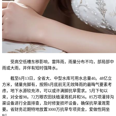
受高空低槽东移影响，雷阵雨，雨量分布不均，部局部中
雨或大雨，并伴有短时强降水。
截至6月13日，全省大、中型水库可用水总量40。48亿立
方米，储量充脚有，按照6月底前无无效降雨的最晦气要素考
虑，地下水源较充沛，可以或许满脚抗旱需求。5月下旬以
来，对全省98。72万眼农田扶植灌溉机井和56。85万项灌排沟
渠设备进行全面排查，及时修复损坏设备，确保抗旱灌溉需
要。省财务近期特地放置3000万抗旱专项资金，爱做性网坐
B！