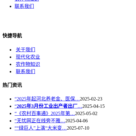
联系我们
快捷导航
关于我们
现代化农业
农作物知识
联系我们
热门资讯
“2025年起河北养老金、医保…
2025-02-23
“
2025年3月份工业出产者出厂
…
2025-04-15
“《农村百事通》2025年第…
2025-05-02
“无忧网正在线旁不雅…
2025-04-06
““绿巨人”上演“大米变…
2025-07-10