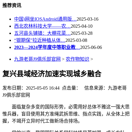
推荐资讯
中国)网坐IOSAndroid通用版…
2025-03-16
西北农林科技大学——农…
2025-04-10
五河县头铺镇：大棚花菜…
2025-03-28
“银期保”拉近种植从体…
2025-03-08
2023—2024学年度中等职业教
…
2025-06-06
九游老哥J9俱乐部官网
>
农作物知识
>
复兴县域经济加速实现城乡融合
发布日期：2025-05-05 16:44 点击量：
信息来源：九游老哥
J9俱乐部官网
面临复杂多变的国际形势，必需用好总体不雅这一强大思
惟兵器，盲目使用其方准绳武拆思维、指点实践，从全体上把
握，不竭开立异时代工做新场合排场。