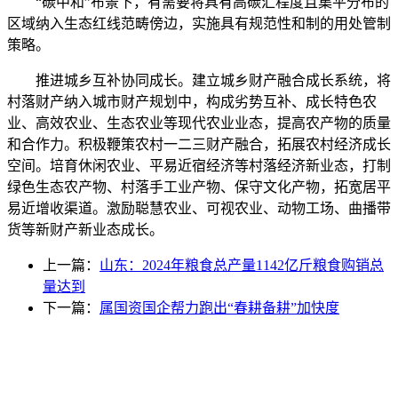
“碳中和”布景下，有需要将具有高碳汇程度且集平分布的
区域纳入生态红线范畴傍边，实施具有规范性和制的用处管制
策略。
推进城乡互补协同成长。建立城乡财产融合成长系统，将
村落财产纳入城市财产规划中，构成劣势互补、成长特色农
业、高效农业、生态农业等现代农业业态，提高农产物的质量
和合作力。积极鞭策农村一二三财产融合，拓展农村经济成长
空间。培育休闲农业、平易近宿经济等村落经济新业态，打制
绿色生态农产物、村落手工业产物、保守文化产物，拓宽居平
易近增收渠道。激励聪慧农业、可视农业、动物工场、曲播带
货等新财产新业态成长。
上一篇：
山东：2024年粮食总产量1142亿斤粮食购销总
量达到
下一篇：
属国资国企帮力跑出“春耕备耕”加快度