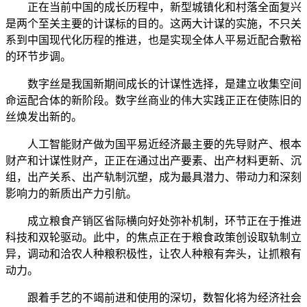
正在当前中国的成长历程中，新型城镇化和村落全面复兴
是两个至关主要的计谋标的目的。这两大计谋的实施，不只关
系到中国现代化历程的推进，也是实现全体人平易近配合敷裕
的环节步调。
数字丝是我国新期间成长的计谋性选择，是建立收集空间
命运配合体的新阶段。数字丝商业的伟大实践正正在使陈旧的
丝焕发出新的。
人工智能财产做为国平易近经济最主要的先导财产、根本
财产和计谋性财产，正正在通过出产要素、出产材料更新、沉
组，出产关系、出产轨制沉塑，成为最具潜力、带动力和深刻
影响力的新质出产力引航。
成立粮食产销区省际横向好处弥补机制，环节正在于推进
科技和双轮驱动。此中，的焦点正在于粮食政策创设取轨制立
异，调动和洽农人种粮积极性，让农人种粮有奔头，让抓粮有
动力。
跟着手艺的不竭前进和使用的深切，数智化将为经济社会