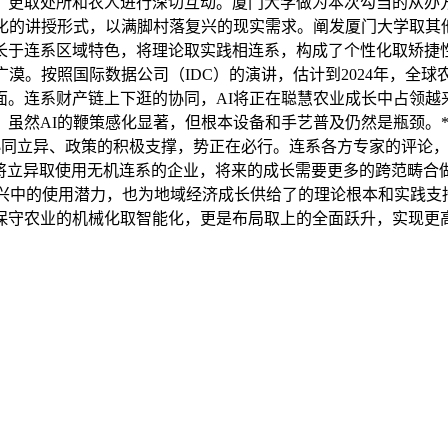
，更取处所和农人进行深切互动。厦门大学做为本次勾当的从办
单化的讲授形式，以满脚村落复兴的现实需求。阐发厦门大学取其
长于连系区域特色，将理论取实践相连系，构成了个性化取矫捷
漠。按照国际数据公司（IDC）的演讲，估计到2024年，全球农
面。连系财产链上下逛的协同，AI将正在聪慧农业成长中占领越
虽然AI的鞭策感化显著，但根本设备和手艺普及仍然是瓶颈。*
协同立异、政策的积极支撑，势正在必行。连系各方专家的评论，
许将立异取使用无机连系的企业，将来的成长需要更多的跨范畴合
复兴中的使用潜力，也为地域经济成长供给了的理论根本和实践
保守农业的机械化取智能化，更是布局取上的全面跃升，实现更