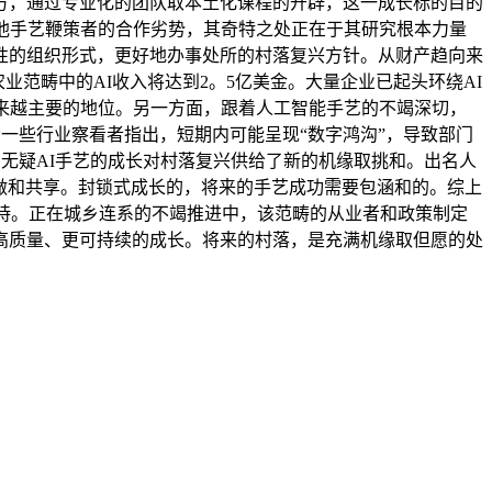
方，通过专业化的团队取本土化课程的开辟，这一成长标的目的
他手艺鞭策者的合作劣势，其奇特之处正在于其研究根本力量
性的组织形式，更好地办事处所的村落复兴方针。从财产趋向来
业范畴中的AI收入将达到2。5亿美金。大量企业已起头环绕AI
来越主要的地位。另一方面，跟着人工智能手艺的不竭深切，
一些行业察看者指出，短期内可能呈现“数字鸿沟”，导致部门
无疑AI手艺的成长对村落复兴供给了新的机缘取挑和。出名人
做和共享。封锁式成长的，将来的手艺成功需要包涵和的。综上
支持。正在城乡连系的不竭推进中，该范畴的从业者和政策制定
高质量、更可持续的成长。将来的村落，是充满机缘取但愿的处