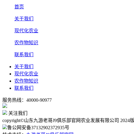
首页
关于我们
现代化农业
农作物知识
联系我们
关于我们
现代化农业
农作物知识
联系我们
服务热线：40000-90977
关注我们
copyright©山东九游老哥J9俱乐部官网农业发展有限公司 202
鲁公网安备37132902372935号