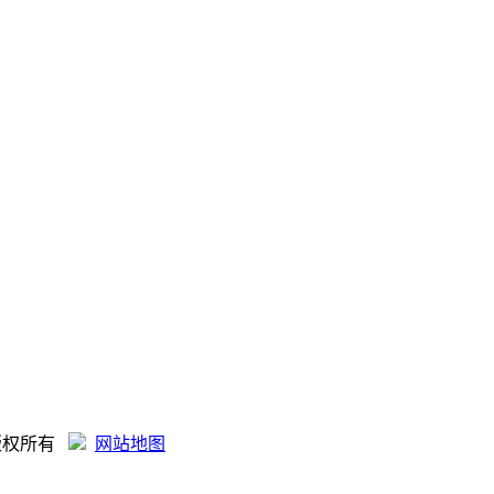
4版权所有
网站地图