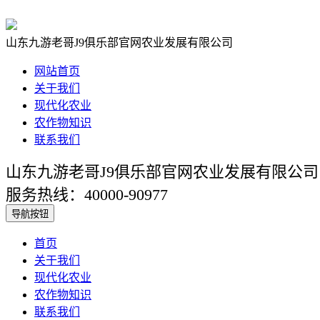
山东九游老哥J9俱乐部官网农业发展有限公司
网站首页
关于我们
现代化农业
农作物知识
联系我们
山东九游老哥J9俱乐部官网农业发展有限公司
服务热线：40000-90977
导航按钮
首页
关于我们
现代化农业
农作物知识
联系我们