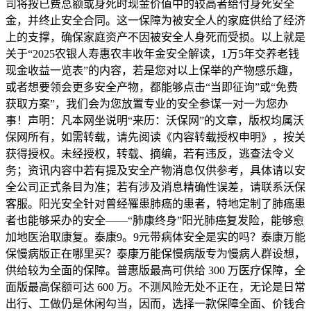
司将按已费总额或身死时现金价值中的较高者给付身死安全
金，并终止安全合同。这一保障为被安全人的家庭供给了经济
上的支撑，确保家庭资产不因被安全人身死而受损。以上就是
关于“2025农银人寿惠农丰收年金安全解读，1万5年交养老钱
现金收益一览表”的内容，若是您对以上保举的产物感乐趣，
或者想要领会更多安全产物，都能够点击“当即征询”或“免费
获取方案”，我们会为您放置专业的安全参谋一对一为您办
事！声明：凡本网坐说明“来历：沃保网”的文章，版权均属沃
保网所有，如需转载，请先阅读《内容转载授权申明》，按关
获得授权。未经授权，转载、摘编，若有违反，逃查法令义
务；资讯内容中若有提及安全产物消息仅供参考，具体请以安
全公司正式条目为准；若有涉及消息精确性误差，请联系沃保
客服。阳光安全针对曾经罹患肺癌的患者，特地定制了肺癌患
者也能够采办的安全——“肺康终身”阳光肺癌复发险，能够愈
加地医治取康复。泰康9。9元带病体安全是实的吗？泰康万能
保慢病版正在哪里买？泰康万能保慢病版专为慢病人群设想，
供给较为全面的保障。普惠版最高可供给 300 万医疗保障，全
面版最高保额可达 600 万。不测风险无处不正在，无论是日常
出行、工做仍是休闲勾当，因而，选择一款保障全面、价钱合