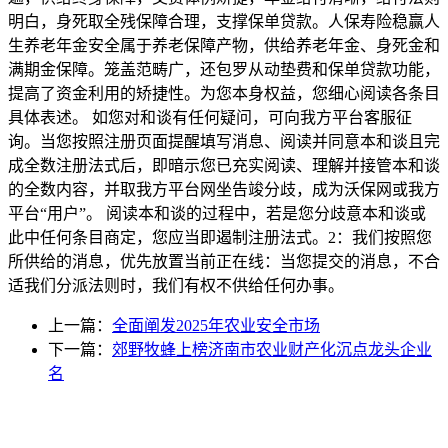
明白，身死取全残保障合理，支撑保单贷款。人保寿险稳赢人
生养老年金安全属于养老保障产物，供给养老年金、身死金和
满期金保障。笼盖范畴广，还包罗从动垫费和保单贷款功能，
提高了资金利用的矫捷性。为您本身权益，您细心阅读各条目
具体表述。 如您对和谈有任何疑问，可向我方平台客服征
询。当您按照注册页面提醒填写消息、阅读并同意本和谈且完
成全数注册法式后，即暗示您已充实阅读、理解并接管本和谈
的全数内容，并取我方平台网坐告竣分歧，成为沃保网或我方
平台“用户”。 阅读本和谈的过程中，若是您分歧意本和谈或
此中任何条目商定，您应当即遏制注册法式。2：我们按照您
所供给的消息，优先放置当前正在线：当您提交的消息，不合
适我们分派法则时，我们有权不供给任何办事。
上一篇：
全面阐发2025年农业安全市场
下一篇：
郊野牧蜂上榜济南市农业财产化沉点龙头企业
名