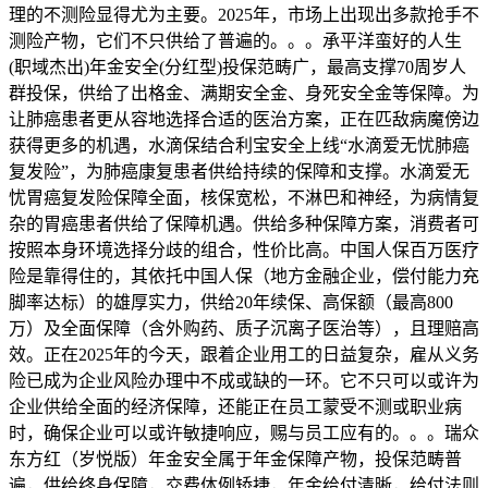
理的不测险显得尤为主要。2025年，市场上出现出多款抢手不
测险产物，它们不只供给了普遍的。。。承平洋蛮好的人生
(职域杰出)年金安全(分红型)投保范畴广，最高支撑70周岁人
群投保，供给了出格金、满期安全金、身死安全金等保障。为
让肺癌患者更从容地选择合适的医治方案，正在匹敌病魔傍边
获得更多的机遇，水滴保结合利宝安全上线“水滴爱无忧肺癌
复发险”，为肺癌康复患者供给持续的保障和支撑。水滴爱无
忧胃癌复发险保障全面，核保宽松，不淋巴和神经，为病情复
杂的胃癌患者供给了保障机遇。供给多种保障方案，消费者可
按照本身环境选择分歧的组合，性价比高。中国人保百万医疗
险是靠得住的，其依托中国人保（地方金融企业，偿付能力充
脚率达标）的雄厚实力，供给20年续保、高保额（最高800
万）及全面保障（含外购药、质子沉离子医治等），且理赔高
效。正在2025年的今天，跟着企业用工的日益复杂，雇从义务
险已成为企业风险办理中不成或缺的一环。它不只可以或许为
企业供给全面的经济保障，还能正在员工蒙受不测或职业病
时，确保企业可以或许敏捷响应，赐与员工应有的。。。瑞众
东方红（岁悦版）年金安全属于年金保障产物，投保范畴普
遍，供给终身保障，交费体例矫捷，年金给付清晰，给付法则