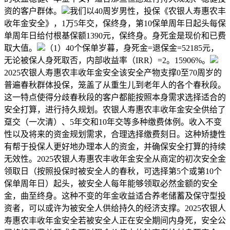
资的客户群体。
我们以40周岁男性，投保《农银人寿惠农丰
收年金安全》，1万5年交，保终身，第10保单周年日起头每保
单周年日给付根基保额1390元，保终身。身死金是现价和已费
取大值。
（1）40个保单岁暮，身死金=退保金=52185元，
无论被保人身死取否，内部收益率（IRR）=2。15906%。
2025农银人寿惠农丰收年金安全该安全产物支撑0至70周岁的
普遍春秋群体投保，笼盖了从重生儿到老年人的各个春秋段。
这一特点使得分歧春秋段的客户都能按照本身需求选择适合的
安全打算，进行持久规划。农银人寿惠农丰收年金安全供给了
趸交（一次清）、5年交和10年交等多种缴费体例。收入不变
性以及将来的资金规划需求，合理选择缴费刻日。这种矫捷性
有帮于投保人更好地办理本人的资金，并确保安全打算的持续
无效性。2025农银人寿惠农丰收年金安全从商定的初次安全金
领取日（按照投保时被安全人的春秋，可选择第5个或第10个
保单周年日）起头，被安全人每年能够领取必然金额的安全
金，曲至终身。这种不变的年金收益适合养老储蓄及保守型投
资者，可以或许为被安全人供给持久的经济支撑。2025农银人
寿惠农丰收年金安全若被安全人正在安全期间内身死，安全公