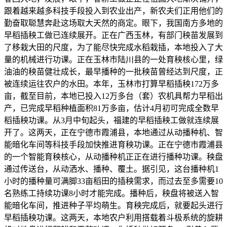
跟着越来越多科技手段投入到农业出产，新农夫们正用他们的
勤奋取聪慧奔赴这场取大天然的商定。眼下，我国南方多地的
早稻插秧工做已连续展开。正在广西玉林，有部门秧苗发展到
了移栽大田的尺度，为了能尽快完成水稻栽插，本地投入了大
量的机械进行功课。正在玉林市陆川县的一处育秧核心里，绿
油油的秧苗健壮成长，最早播种的一批秧苗曾经达到尺度，正
被连续运往农户的水田。本年，玉林市打算早稻插秧172万多
亩，截至目前，本地已投入12万多台（套）农机具帮力早稻出
产，已完成早稻种植面积81万多亩，估计4月初可完成全数早
稻插秧功课。从3月中旬起头，福建的早稻插秧工做就连续展
开了。这两天，正在宁德市霞浦县，本地通过从动播种机、智
能暗化车间等科技手段加快推进育秧功课。正在宁德市霞浦县
的一个智能育秧核心，从动播种机正正在进行播种功课。秧盘
通过传送台，从动洒水、播种、覆土。据引见，这台播种机1
小时的播种量可满脚33亩稻田的插秧需求，而过去至多需要10
名熟练工持续功课8小时才能完成。播种后，秧盘将被送入智
能暗化车间，推进种子平均萌生。育秧完成后，就要起头进行
早稻插秧功课。这两天，本地农户利用搭载着斗极系统的旋耕