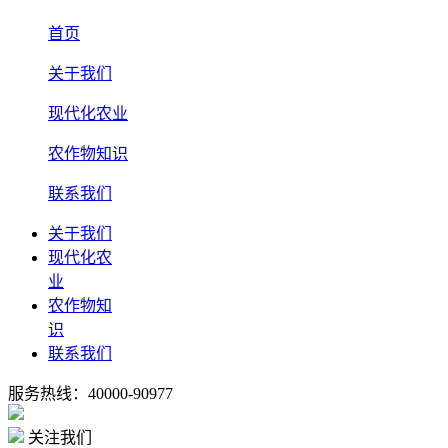
首页
关于我们
现代化农业
农作物知识
联系我们
关于我们
现代化农
业
农作物知
识
联系我们
服务热线：40000-90977
关注我们