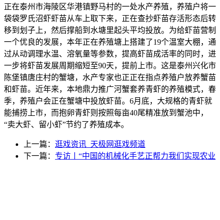
正在泰州市海陵区华港镇野马村的一处水产养殖，养殖户将一
袋袋罗氏沼虾虾苗从车上取下来，正在查抄虾苗存活形态后转
移到划子上，然后撑船到水塘里起头平均投放。为给虾苗营制
一个优良的发展，本年正在养殖塘上搭建了19个温室大棚，通
过从动调理水温、溶氧量等参数，提高虾苗成活率的同时，进
一步将虾苗发展周期缩短至90天，提前上市。这是泰州兴化市
陈堡镇唐庄村的蟹塘，水产专家也正正在指点养殖户放养蟹苗
和虾苗。近年来，本地鼎力推广河蟹套养青虾的养殖模式，春
季，养殖户会正在蟹塘中投放虾苗。6月底，大规格的青虾就
能捕捞上市，而抱卵青虾则按照每亩40尾精准放到蟹池中，
“卖大虾、留小虾”节约了养殖成本。
上一篇：
逛戏资讯_天极网逛戏频道
下一篇：
专访丨“中国的机械化手艺正帮力我们实现农业