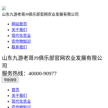
山东九游老哥J9俱乐部官网农业发展有限公司
网站首页
关于我们
现代化农业
农作物知识
联系我们
山东九游老哥J9俱乐部官网农业发展有限公
司
服务热线：40000-90977
导航按钮
首页
关于我们
现代化农业
农作物知识