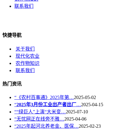
联系我们
快捷导航
关于我们
现代化农业
农作物知识
联系我们
热门资讯
“《农村百事通》2025年第…
2025-05-02
“
2025年3月份工业出产者出厂
…
2025-04-15
““绿巨人”上演“大米变…
2025-07-10
“无忧网正在线旁不雅…
2025-04-06
“2025年起河北养老金、医保…
2025-02-23