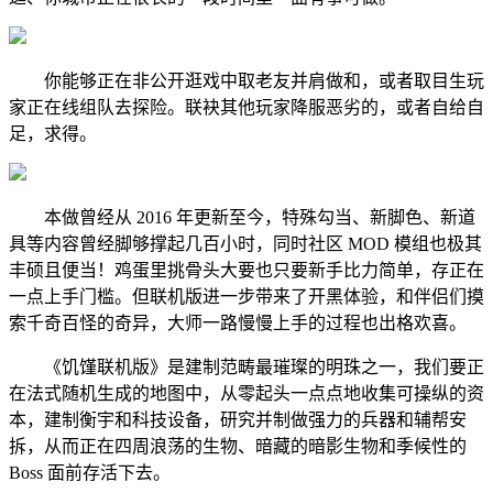
你能够正在非公开逛戏中取老友并肩做和，或者取目生玩
家正在线组队去探险。联袂其他玩家降服恶劣的，或者自给自
足，求得。
本做曾经从 2016 年更新至今，特殊勾当、新脚色、新道
具等内容曾经脚够撑起几百小时，同时社区 MOD 模组也极其
丰硕且便当！鸡蛋里挑骨头大要也只要新手比力简单，存正在
一点上手门槛。但联机版进一步带来了开黑体验，和伴侣们摸
索千奇百怪的奇异，大师一路慢慢上手的过程也出格欢喜。
《饥馑联机版》是建制范畴最璀璨的明珠之一，我们要正
在法式随机生成的地图中，从零起头一点点地收集可操纵的资
本，建制衡宇和科技设备，研究并制做强力的兵器和辅帮安
拆，从而正在四周浪荡的生物、暗藏的暗影生物和季候性的
Boss 面前存活下去。