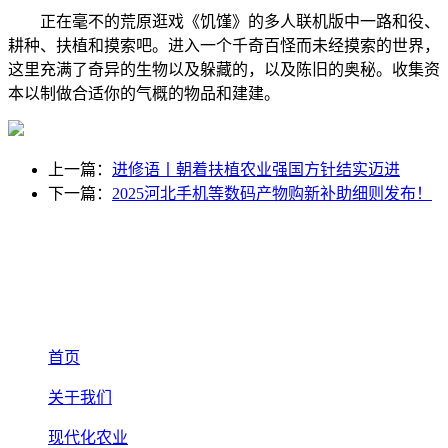
正在毫不的荒原逛戏《饥馑》的多人联机版中一路和役、
耕种、扶植和摸索吧。进入一个千奇百怪而未经摸索的世界，
这里充满了奇异的生物以及躲藏的，以及陈旧的奥秘。收集资
本以制做合适你的气概的物品和建建。
上一篇：
进修语丨朝着扶植农业强国方针结实迈进
下一篇：
2025河北手机等数码产物购新补助细则发布！
首页
关于我们
现代化农业