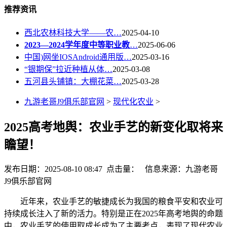
推荐资讯
西北农林科技大学——农…
2025-04-10
2023—2024学年度中等职业教
…
2025-06-06
中国)网坐IOSAndroid通用版…
2025-03-16
“银期保”拉近种植从体…
2025-03-08
五河县头铺镇：大棚花菜…
2025-03-28
九游老哥J9俱乐部官网
>
现代化农业
>
2025高考地舆：农业手艺的新变化取将来
瞻望！
发布日期：2025-08-10 08:47 点击量：
信息来源：九游老哥
J9俱乐部官网
近年来，农业手艺的敏捷成长为我国的粮食平安和农业可
持续成长注入了新的活力。特别是正在2025年高考地舆的命题
中，农业手艺的使用取成长成为了主要考点，表现了现代农业