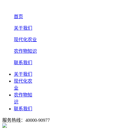
首页
关于我们
现代化农业
农作物知识
联系我们
关于我们
现代化农
业
农作物知
识
联系我们
服务热线：40000-90977