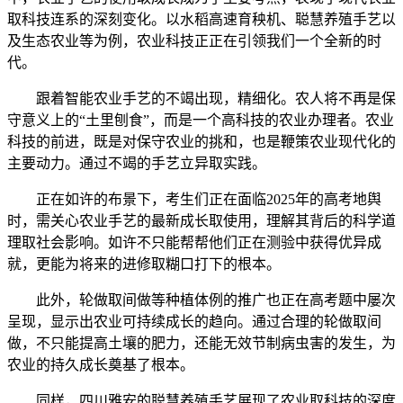
取科技连系的深刻变化。以水稻高速育秧机、聪慧养殖手艺以
及生态农业等为例，农业科技正正在引领我们一个全新的时
代。
跟着智能农业手艺的不竭出现，精细化。农人将不再是保
守意义上的“土里刨食”，而是一个高科技的农业办理者。农业
科技的前进，既是对保守农业的挑和，也是鞭策农业现代化的
主要动力。通过不竭的手艺立异取实践。
正在如许的布景下，考生们正在面临2025年的高考地舆
时，需关心农业手艺的最新成长取使用，理解其背后的科学道
理取社会影响。如许不只能帮帮他们正在测验中获得优异成
就，更能为将来的进修取糊口打下的根本。
此外，轮做取间做等种植体例的推广也正在高考题中屡次
呈现，显示出农业可持续成长的趋向。通过合理的轮做取间
做，不只能提高土壤的肥力，还能无效节制病虫害的发生，为
农业的持久成长奠基了根本。
同样，四川雅安的聪慧养殖手艺展现了农业取科技的深度