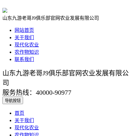
山东九游老哥J9俱乐部官网农业发展有限公司
网站首页
关于我们
现代化农业
农作物知识
联系我们
山东九游老哥J9俱乐部官网农业发展有限公
司
服务热线：40000-90977
导航按钮
首页
关于我们
现代化农业
农作物知识