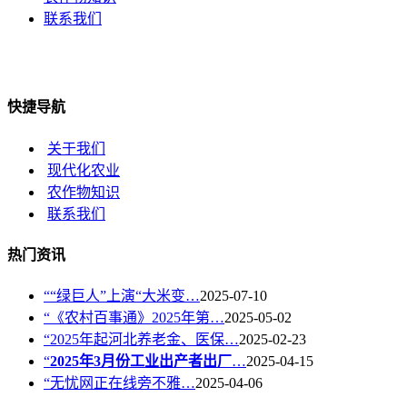
联系我们
快捷导航
关于我们
现代化农业
农作物知识
联系我们
热门资讯
““绿巨人”上演“大米变…
2025-07-10
“《农村百事通》2025年第…
2025-05-02
“2025年起河北养老金、医保…
2025-02-23
“
2025年3月份工业出产者出厂
…
2025-04-15
“无忧网正在线旁不雅…
2025-04-06