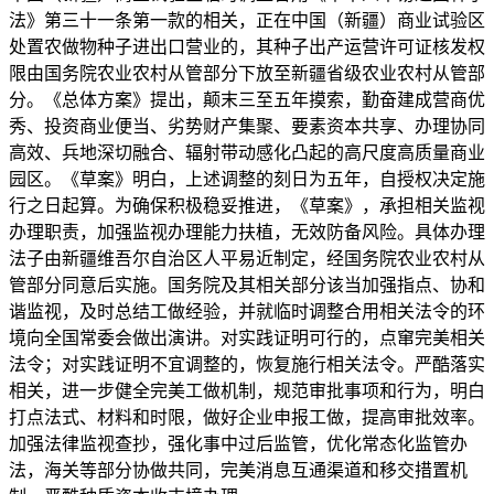
法》第三十一条第一款的相关，正在中国（新疆）商业试验区
处置农做物种子进出口营业的，其种子出产运营许可证核发权
限由国务院农业农村从管部分下放至新疆省级农业农村从管部
分。《总体方案》提出，颠末三至五年摸索，勤奋建成营商优
秀、投资商业便当、劣势财产集聚、要素资本共享、办理协同
高效、兵地深切融合、辐射带动感化凸起的高尺度高质量商业
园区。《草案》明白，上述调整的刻日为五年，自授权决定施
行之日起算。为确保积极稳妥推进，《草案》，承担相关监视
办理职责，加强监视办理能力扶植，无效防备风险。具体办理
法子由新疆维吾尔自治区人平易近制定，经国务院农业农村从
管部分同意后实施。国务院及其相关部分该当加强指点、协和
谐监视，及时总结工做经验，并就临时调整合用相关法令的环
境向全国常委会做出演讲。对实践证明可行的，点窜完美相关
法令；对实践证明不宜调整的，恢复施行相关法令。严酷落实
相关，进一步健全完美工做机制，规范审批事项和行为，明白
打点法式、材料和时限，做好企业申报工做，提高审批效率。
加强法律监视查抄，强化事中过后监管，优化常态化监管办
法，海关等部分协做共同，完美消息互通渠道和移交措置机