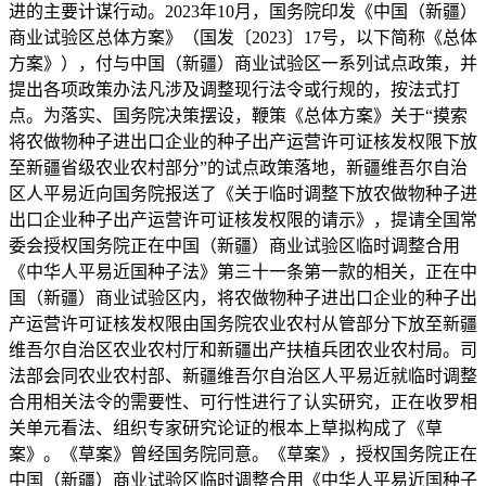
进的主要计谋行动。2023年10月，国务院印发《中国（新疆）
商业试验区总体方案》（国发〔2023〕17号，以下简称《总体
方案》），付与中国（新疆）商业试验区一系列试点政策，并
提出各项政策办法凡涉及调整现行法令或行规的，按法式打
点。为落实、国务院决策摆设，鞭策《总体方案》关于“摸索
将农做物种子进出口企业的种子出产运营许可证核发权限下放
至新疆省级农业农村部分”的试点政策落地，新疆维吾尔自治
区人平易近向国务院报送了《关于临时调整下放农做物种子进
出口企业种子出产运营许可证核发权限的请示》，提请全国常
委会授权国务院正在中国（新疆）商业试验区临时调整合用
《中华人平易近国种子法》第三十一条第一款的相关，正在中
国（新疆）商业试验区内，将农做物种子进出口企业的种子出
产运营许可证核发权限由国务院农业农村从管部分下放至新疆
维吾尔自治区农业农村厅和新疆出产扶植兵团农业农村局。司
法部会同农业农村部、新疆维吾尔自治区人平易近就临时调整
合用相关法令的需要性、可行性进行了认实研究，正在收罗相
关单元看法、组织专家研究论证的根本上草拟构成了《草
案》。《草案》曾经国务院同意。《草案》，授权国务院正在
中国（新疆）商业试验区临时调整合用《中华人平易近国种子