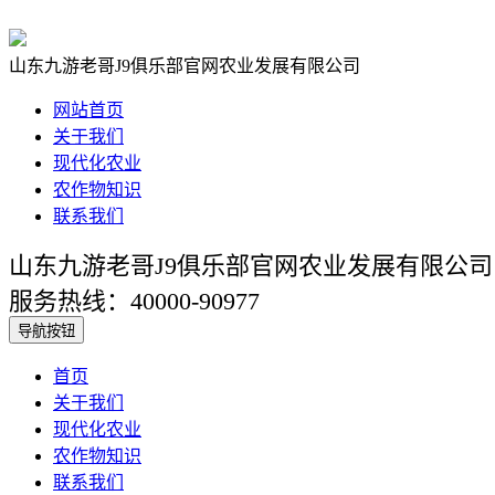
山东九游老哥J9俱乐部官网农业发展有限公司
网站首页
关于我们
现代化农业
农作物知识
联系我们
山东九游老哥J9俱乐部官网农业发展有限公司
服务热线：40000-90977
导航按钮
首页
关于我们
现代化农业
农作物知识
联系我们