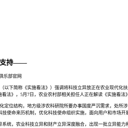
力支持——
俱乐部官网
以下简称《实施看法》）强调将科技立异放正在农业现代化扶
施看法》，5月7日，农业农村部相关担任人正在解读《实施看法
定位结构，地方级涉农科研院所要办事国度严沉需求，处所涉
科技使命来历机制，优化科技使命组织实施，面向用户和市场开
异系统，农业科技立异和财产立异深度融合，出现一批立异能力