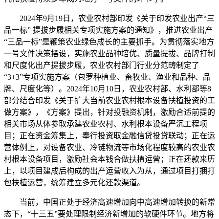
2024年9月19日，农业农村部印发《关于印发农业出产“三
品一标” 提拔步履相关专项实施方案的通知》，推进农业出产
“三品一标”是鞭策农业绿色成长的主要抓手。为贯彻落实地方
一号文件决策摆设，实施农业品种培优、质量提拔、品牌打制
和尺度化出产提拔步履，农业农村部门行业分范畴制定了
“3+3”专项实施方案（包罗种植业、畜牧业、渔业和品种、品
牌、尺度化等）。2024年10月10日，农业农村部、水利部等8
部分结合印发《关于扩大当前农业农村根本设备扶植投资的工
做方案》，《方案》提出，针对投融资机制，激励合适前提的
相关市场从体参取承建农业农村、水利根本设备严沉工程项
目；正在资金筹集上，奉行投资取金融信贷投贷联动；正在运
营体例上，对设备农业、冷链物流等市场化程度较高的农业农
村根本设备项目，激励社会本钱合做扶植运营；正在还款来历
上，以项目建成后构成的出产运营收入为从，通过项目打捆打
包扶植运营，统筹建立多元化还款渠道。
当前，中国正处于经济高速增加向中高速增加转换的新常
态下，“十三五”要处理限制经济新增加的软硬件环节。地方将