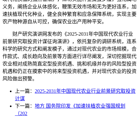
义务，阐扬企业从体感化，鞭策无效市场和无为更好连系，加
速扶植现代化种业，健全良种繁育和应急保障系统，实现主要
农产物种源自从可控，确保农业出产用种平安。
财产研究演讲网发布的《2025-2031年中国现代农业行业
前景研究取投资计谋征询演讲》，依托复杂的调研系统，连系
科学的研究方式和阐发模子，通过对现代农业的市场规模，合
作款式、成长趋向及前景等方面进行详尽阐发，深切挖掘现代
农业相对成熟简直定型投资机遇、挑和机缘并存的风险型投资
机遇和仍正在摸索中的将来型投资机遇，并对现代农业的投资
风险做出预警。
上一篇：
2025-2031年中国现代农业行业前景研究取投资
计谋
下一篇：
地方 国务院印发《加速扶植农业强国规划
（202