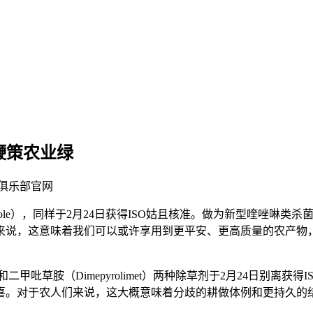
准鞭策农业绿
俱乐部官网
role），同样于2月24日获得ISO姑且核准。做为新型喹唑啉
来说，这意味着我们可以或许享用到更平安、更高质量的农产物
和二甲吡草胺（Dimepyrolimet）两种除草剂于2月24日别
喜。对于农人们来说，这大概意味着分歧的耕做体例和更持久的