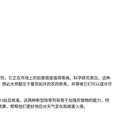
类杀菌剂，它正在市场上的前景很是值得等候。科学研究表白，这种
，想必大师都乐于看到如许的农药新秀，并等候它们可以或许尽
离获得ISO姑且核准。这两种新型除草剂有帮于加强农做物的能力，特
结果，帮帮他们更好地应对天气变化和病害入侵。