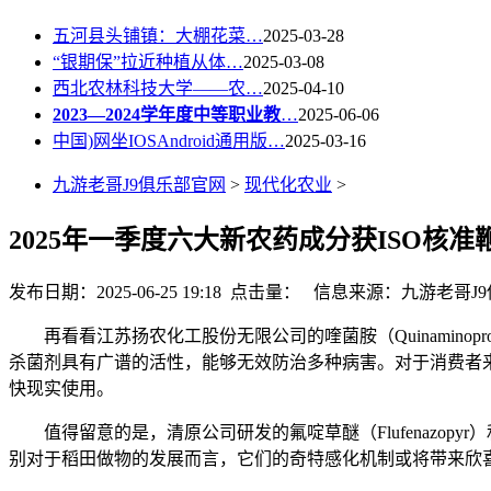
五河县头铺镇：大棚花菜…
2025-03-28
“银期保”拉近种植从体…
2025-03-08
西北农林科技大学——农…
2025-04-10
2023—2024学年度中等职业教
…
2025-06-06
中国)网坐IOSAndroid通用版…
2025-03-16
九游老哥J9俱乐部官网
>
现代化农业
>
2025年一季度六大新农药成分获ISO核
发布日期：2025-06-25 19:18 点击量：
信息来源：九游老哥J9
再看看江苏扬农化工股份无限公司的喹菌胺（Quinaminop
杀菌剂具有广谱的活性，能够无效防治多种病害。对于消费者
快现实使用。
值得留意的是，清原公司研发的氟啶草醚（Flufenazopyr）
别对于稻田做物的发展而言，它们的奇特感化机制或将带来欣