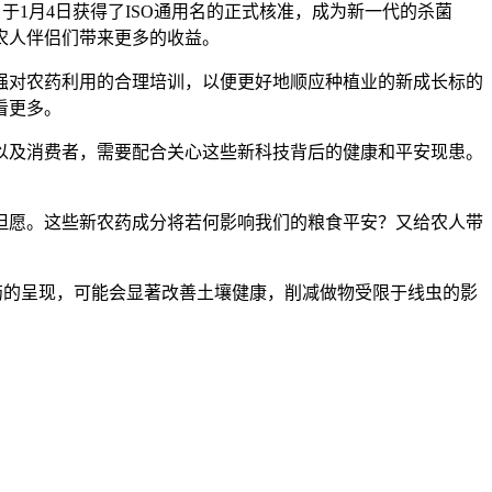
）于1月4日获得了ISO通用名的正式核准，成为新一代的杀菌
农人伴侣们带来更多的收益。
对农药利用的合理培训，以便更好地顺应种植业的新成长标的
看更多。
及消费者，需要配合关心这些新科技背后的健康和平安现患。
但愿。这些新农药成分将若何影响我们的粮食平安？又给农人带
种农药的呈现，可能会显著改善土壤健康，削减做物受限于线虫的影