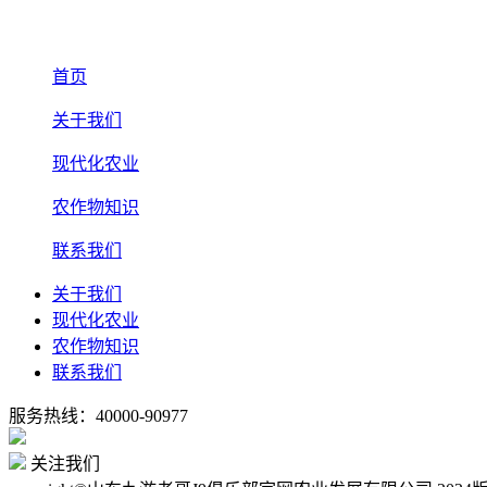
首页
关于我们
现代化农业
农作物知识
联系我们
关于我们
现代化农业
农作物知识
联系我们
服务热线：40000-90977
关注我们