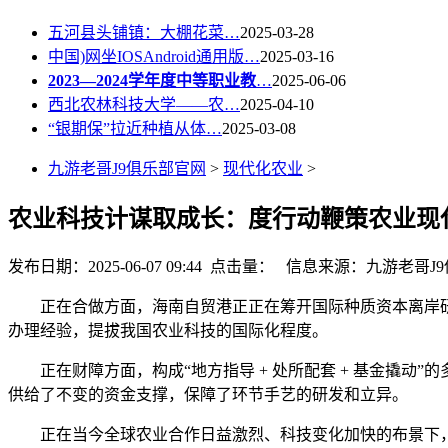
五河县头铺镇：大棚花菜…
2025-03-28
中国)网坐IOSAndroid通用版…
2025-03-16
2023—2024学年度中等职业教
…
2025-06-06
西北农林科技大学——农…
2025-04-10
“银期保”拉近种植从体…
2025-03-08
九游老哥J9俱乐部官网
>
现代化农业
>
农业科技计谋取成长：度行动鞭策农业现
发布日期：2025-06-07 09:44 点击量：
信息来源：九游老哥J9
正在合做方面，海南自贸港正正在筹开国际种质资本离岸研发
办理经验，提拔我国农业科技的国际化程度。
正在财障方面，构成“地方指导 + 处所配套 + 基金撬动”
供给了不变的资金支撑，保障了环节手艺的研发和立异。
正在当今全球农业合作日益激烈、科技变化加快的布景下，