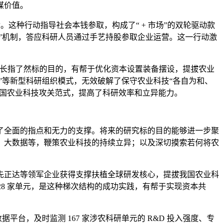
谋价值。
这种行动指导社会本钱参取，构成了“ + 市场”的双轮驱动款
”机制，答应科研人员通过手艺持股参取企业运营。这一行动激
长指了然标的目的，有帮于优化资本设置装备摆设，提拔农业
”等新型科研组织模式，无效破解了保守农业科技“各自为和、
我国农业科技攻关范式，提高了科研效率和立异能力。
全面的指点和无力的支撑。将来的研究标的目的能够进一步聚
、大数据等，鞭策农业科技的持续立异；以及深切摸索若何将农
正达等领军企业获得支撑扶植全球研发核心，提拔我国农业科
28 家单元，是这种梯次结构的成功实践，有帮于实现资本共
，及时监测 167 家涉农科研单元的 R&D 投入强度、专