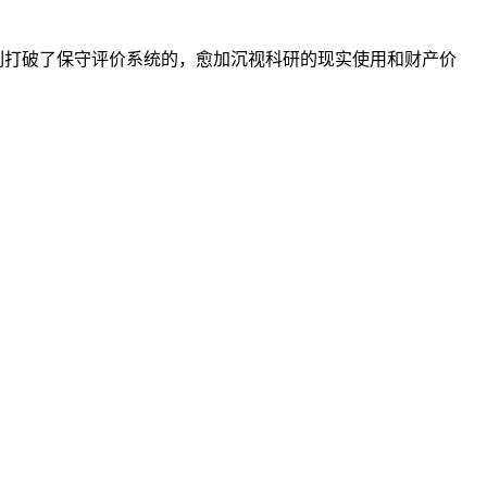
制打破了保守评价系统的，愈加沉视科研的现实使用和财产价