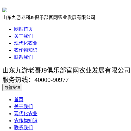
山东九游老哥J9俱乐部官网农业发展有限公司
网站首页
关于我们
现代化农业
农作物知识
联系我们
山东九游老哥J9俱乐部官网农业发展有限公司
服务热线：40000-90977
导航按钮
首页
关于我们
现代化农业
农作物知识
联系我们