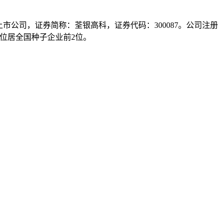
公司，证券简称：荃银高科，证券代码：300087。公司注册
位居全国种子企业前2位。