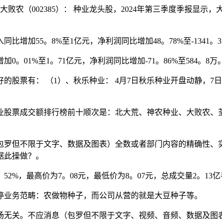
（002385）： 种业龙头股，2024年第三季度季报显示，大败
比增加55。8%至1亿元，净利润同比增加48。78%至-1341。
0。01%至1。71亿元，净利润同比增加-71。86%至584。8万
有： （1）、秋乐种业： 4月7日秋乐种业开盘动静，7日内股价
种业股票成交额排行榜前十顺次是：北大荒、神农种业、大败农、
罗但不限于文字、数据及图表）全数或者部门内容的精确性、实
据此操做？。
%，最高价为7。08元，最低价为8。07元，总成交量2。13亿
业务范畴：农做物种子，而公司从营的就是大豆种子等。
无关。不应消息（包罗但不限于文字、视频、音频、数据及图表