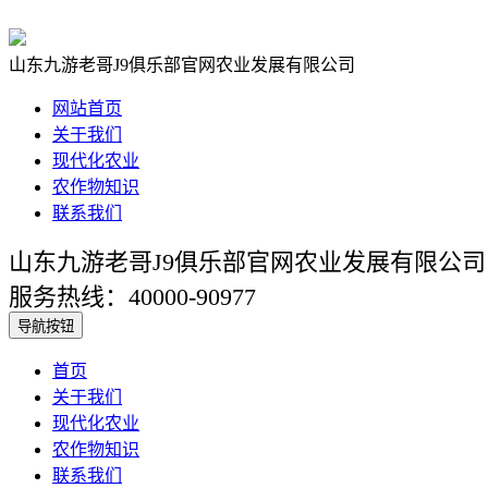
山东九游老哥J9俱乐部官网农业发展有限公司
网站首页
关于我们
现代化农业
农作物知识
联系我们
山东九游老哥J9俱乐部官网农业发展有限公司
服务热线：40000-90977
导航按钮
首页
关于我们
现代化农业
农作物知识
联系我们