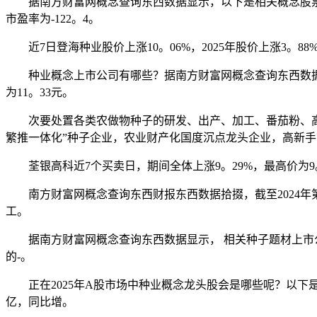
据南方财富网概念查询东西数据显示，以下是相关概念股票： 神农
市盈率为-122。4。
近7日登海种业股价上涨10。06%，2025年股价上涨3。88%
种业概念上市公司有哪些？据南方财富网概念查询东西数据显示，
为11。33元。
次要处置各类农做物种子的研发、出产、加工、番茄粉、高原
繁推一体化”种子企业，农业财产化国度沉点龙头企业，高新
荃银高科近7个买卖日，期间全体上涨9。29%，最高价为9。31
南方财富网概念查询东西财报东西数据拾掇，截至2024年
工。
据南方财富网概念查询东西数据显示， 相关种子题材上市公司：
的-。
正在2025年A股市场中种业概念龙头股会是哪些呢？以下是南方
亿，同比增。