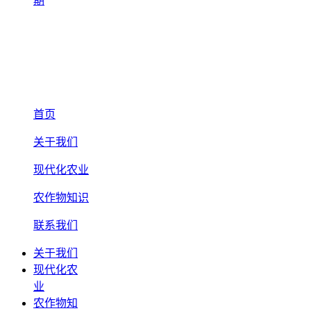
期
首页
关于我们
现代化农业
农作物知识
联系我们
关于我们
现代化农
业
农作物知