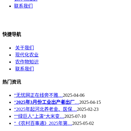
联系我们
快捷导航
关于我们
现代化农业
农作物知识
联系我们
热门资讯
“无忧网正在线旁不雅…
2025-04-06
“
2025年3月份工业出产者出厂
…
2025-04-15
“2025年起河北养老金、医保…
2025-02-23
““绿巨人”上演“大米变…
2025-07-10
“《农村百事通》2025年第…
2025-05-02