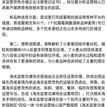
关监管货色仓储企业注册登记证书》，标记着分析运营核心已
具备开展跨境电商相关营业的前提。
新品种选育方面：尝试室已完成葡萄抗病设想育种平台的
搭建，育成葡萄优系95个，1个抗霜霉病酿酒新品种紫秀1号已
申请动物新品种权，多个优系曾经正在山东多地进行区域试
验。
第二，借帮该图谱，清晰解析了小麦基因组中着丝粒、端
粒和核糖体DNA反复序列等复杂区域，了小麦从四倍体演变
为六倍体过程中的染色体倒位环境。对小麦的进化过程和遗传
多样性有了更清晰的领会，为小麦品种改良供给了主要的理论
根据。
海关监管功课场合是指由企业担任运营办理，供进出境运
输东西或者境内承运海关监管货色的运输东西进出、停靠，处
置海关监管货色的进出、拆卸、储存、集拼、临时存放等相关
运营勾当，合适《海关监管功课场合设置规范》，打点相关海
关手续的场合。海关监管功课场合是一个处所主要的平台。分
析保税区“四位一体”分析运营核心是严酷按照《海关监管功课