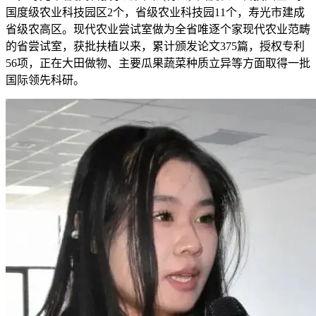
国度级农业科技园区2个，省级农业科技园11个，寿光市建成
省级农高区。现代农业尝试室做为全省唯逐个家现代农业范畴
的省尝试室，获批扶植以来，累计颁发论文375篇，授权专利
56项，正在大田做物、主要瓜果蔬菜种质立异等方面取得一批
国际领先科研。