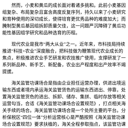
然而，小麦和黄瓜的成长面对着诸多挑和。此前小麦基因
组复杂、布局复杂且富含高度反复序列，持久以来了小麦研究
和育种使用的深切成长，使得培育更优秀品种的难度加大；而
腌制型黄瓜基因组拆卸质量欠佳，这一问题严沉障碍了黄瓜功
能性基因组学研究和品种选育的历程。
现代农业是我市“两大从业”之一。近年来，市科技局持续
推进“科技+农业”深度融合，把科技做为鞭策现代农业成长的
焦点，积极推进农业手艺研发和农技推广使用，支撑研发了一
系列新品种、新手艺、新配备，农业出产程度和出产效率不竭
提拔。
海关监管功课场合是指由企业担任运营办理，供进出境运
输东西或者境内承运海关监管货色的运输东西进出、停靠，处
置海关监管货色的进出、拆卸、储存、集拼、临时存放等相关
运营勾当，合适《海关监管功课场合设置规范》，打点相关海
关手续的场合。海关监管功课场合是一个处所主要的平台。分
析保税区“四位一体”分析运营核心是严酷按照《海关监管功课
场合设置规范》要求扶植的，海关全程参取指点，该监管功课