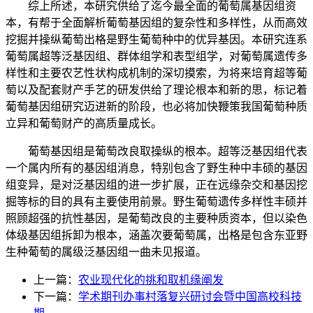
综上所述，本研究供给了迄今最全面的葡萄属基因组资
本，有帮于全面解析葡萄基因组的复杂性和多样性，从而高效
挖掘并操纵葡萄出格是野生葡萄种中的优异基因。本研究连系
葡萄属超等泛基因组、群体组学和表型组学，对葡萄属遗传多
样性和主要农艺性状构成机制的深切摸索，为将来培育超等葡
萄以及配套财产手艺的研发供给了理论根本和新的思，标记着
葡萄基因组研究迈进新的阶段，也必将加快鞭策我国葡萄种质
立异和葡萄财产的高质量成长。
葡萄基因组是葡萄改良取操纵的根本。超等泛基因组代表
一个属内所有的基因组消息，特别包含了野生种中丰硕的基因
组变异，是对泛基因组的进一步扩展，正在远缘杂交和基因挖
掘等标的目的具有主要使用前景。野生葡萄遗传多样性丰硕并
照顾超强的抗性基因，是葡萄改良的主要种质资本，但以染色
体级基因组拆卸为根本，涵盖次要葡萄属，出格是包含东亚野
生种葡萄的属级泛基因组一曲未见报道。
上一篇：
农业现代化的挑和取机缘阐发
下一篇：
学术期刊办事村落复兴研讨会暨中国高校科技