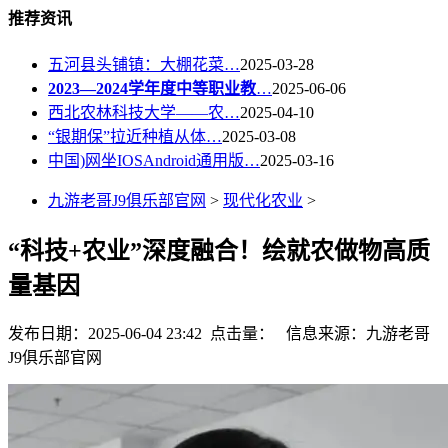
推荐资讯
五河县头铺镇：大棚花菜…
2025-03-28
2023—2024学年度中等职业教
…
2025-06-06
西北农林科技大学——农…
2025-04-10
“银期保”拉近种植从体…
2025-03-08
中国)网坐IOSAndroid通用版…
2025-03-16
九游老哥J9俱乐部官网
>
现代化农业
>
“科技+农业”深度融合！绘就农做物高质
量基因
发布日期：2025-06-04 23:42 点击量：
信息来源：九游老哥
J9俱乐部官网