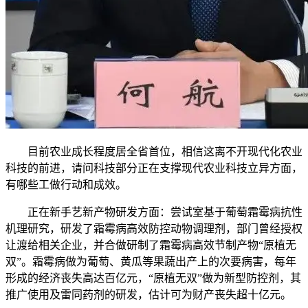
目前农业成长程度居全省首位，相信这离不开现代化农业
科技的前进，请问科技部分正在支撑现代农业科技立异方面，
有哪些工做行动和成效。
正在新手艺新产物研发方面：尝试室基于葡萄霜霉病抗性
机理研究，研发了霜霉病高效防控动物调理剂，部门曾经授权
让渡给相关企业，并合做研制了霜霉病高效节制产物“原植无
双”。霜霉病做为葡萄、黄瓜等果蔬出产上的次要病害，每年
形成的经济丧失高达百亿元，“原植无双”做为新型防控剂，其
推广使用及雷同药剂的研发，估计可为财产丧失超十亿元。