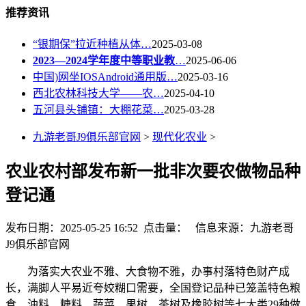
推荐资讯
“银期保”拉近种植从体…
2025-03-08
2023—2024学年度中等职业教
…
2025-06-06
中国)网坐IOSAndroid通用版…
2025-03-16
西北农林科技大学——农…
2025-04-10
五河县头铺镇：大棚花菜…
2025-03-28
九游老哥J9俱乐部官网
>
现代化农业
>
农业农村部发布新一批非次要农做物品种
登记通
发布日期：2025-05-25 16:52 点击量：
信息来源：九游老哥
J9俱乐部官网
为落实大农业不雅、大食物不雅，办事村落特色财产成
长，满脚人平易近夸姣糊口需要，全国登记品种已笼盖特色粮
食、油料、糖料、蔬菜、果树、茶树及橡胶树等七大类29种做