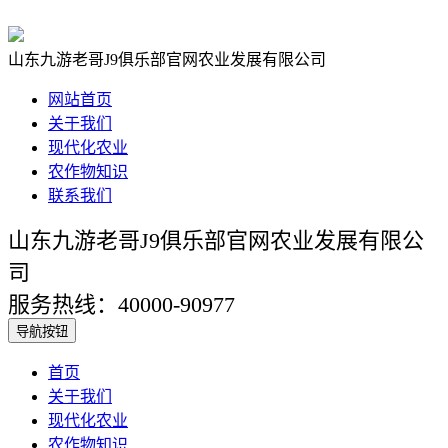
山东九游老哥J9俱乐部官网农业发展有限公司
网站首页
关于我们
现代化农业
农作物知识
联系我们
山东九游老哥J9俱乐部官网农业发展有限公
司
服务热线：40000-90977
导航按钮
首页
关于我们
现代化农业
农作物知识