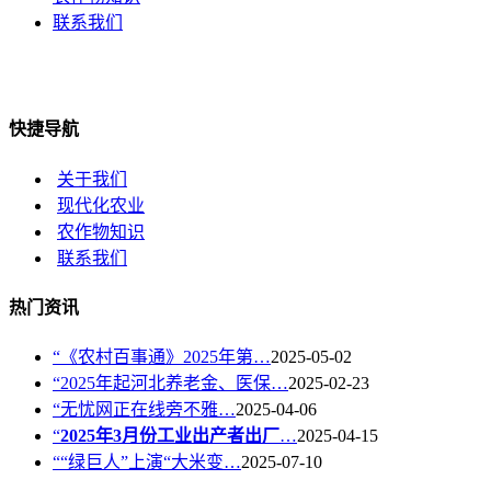
联系我们
快捷导航
关于我们
现代化农业
农作物知识
联系我们
热门资讯
“《农村百事通》2025年第…
2025-05-02
“2025年起河北养老金、医保…
2025-02-23
“无忧网正在线旁不雅…
2025-04-06
“
2025年3月份工业出产者出厂
…
2025-04-15
““绿巨人”上演“大米变…
2025-07-10