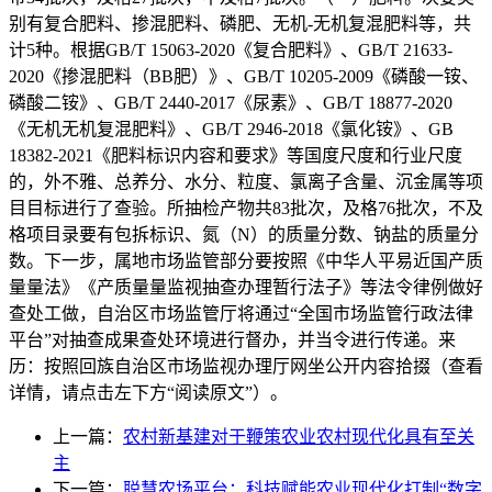
别有复合肥料、掺混肥料、磷肥、无机-无机复混肥料等，共
计5种。根据GB/T 15063-2020《复合肥料》、GB/T 21633-
2020《掺混肥料（BB肥）》、GB/T 10205-2009《磷酸一铵、
磷酸二铵》、GB/T 2440-2017《尿素》、GB/T 18877-2020
《无机无机复混肥料》、GB/T 2946-2018《氯化铵》、GB
18382-2021《肥料标识内容和要求》等国度尺度和行业尺度
的，外不雅、总养分、水分、粒度、氯离子含量、沉金属等项
目目标进行了查验。所抽检产物共83批次，及格76批次，不及
格项目录要有包拆标识、氮（N）的质量分数、钠盐的质量分
数。下一步，属地市场监管部分要按照《中华人平易近国产质
量量法》《产质量量监视抽查办理暂行法子》等法令律例做好
查处工做，自治区市场监管厅将通过“全国市场监管行政法律
平台”对抽查成果查处环境进行督办，并当令进行传递。来
历：按照回族自治区市场监视办理厅网坐公开内容拾掇（查看
详情，请点击左下方“阅读原文”）。
上一篇：
农村新基建对于鞭策农业农村现代化具有至关
主
下一篇：
聪慧农场平台：科技赋能农业现代化打制“数字