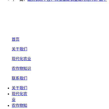
首页
关于我们
现代化农业
农作物知识
联系我们
关于我们
现代化农
业
农作物知