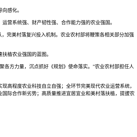
导向感化。
运营系统强、财产韧性强、合作能力强的农业强国。
队，完美村落复兴投入机制。农业农村部将鞭策各相关部分加强
速扶植农业强国的蓝图。
聚各方力量，沉点抓好《规划》使命落实。”农业农村部担任人
现高程度农业科技自立自强；全环节完美现代农业运营系统，
业国际合作新劣势；高质量推进宜居宜业和美村落扶植，提拔农