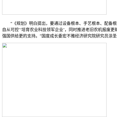
“《规划》明白提出，要通过设备根本、手艺根本、配备根本
自从可控’‘培育农业科技领军企业’，同时推进老旧农机报废
强国供给更的支持。”国度成长委宏不雅经济研究院研究员涂圣