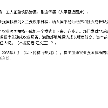
，工人正建筑防渗渠。张连华摄（人平易近图片）。
强国扶植列入主要议事日程，纳入国平易近经济和社会成长规划
农业强国扶植不成能一个模式套下来、齐步走。部门发财地域成
提省份率先建成农业强省，激励部地域经济成长程度较高、资本
任人说。（本报记者 汪文正）？。
2035年）》（以下简称《规划》），提出加速农业强国扶植的线
新台阶。