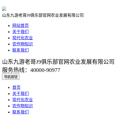
山东九游老哥J9俱乐部官网农业发展有限公司
网站首页
关于我们
现代化农业
农作物知识
联系我们
山东九游老哥J9俱乐部官网农业发展有限公司
服务热线：40000-90977
导航按钮
首页
关于我们
现代化农业
农作物知识
联系我们