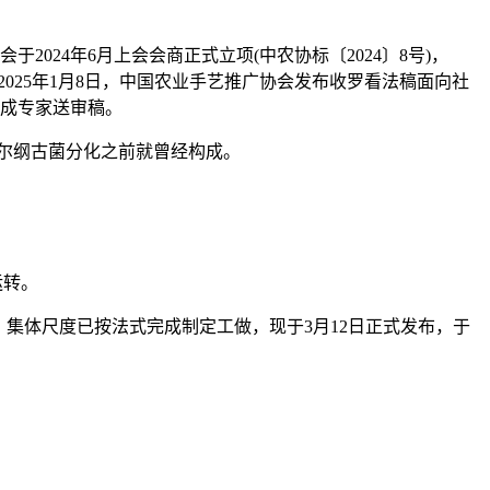
24年6月上会会商正式立项(中农协标〔2024〕8号)，
-2025年1月8日，中国农业手艺推广协会发布收罗看法稿面向社
构成专家送审稿。
尔纲古菌分化之前就曾经构成。
运转。
料》集体尺度已按法式完成制定工做，现于3月12日正式发布，于