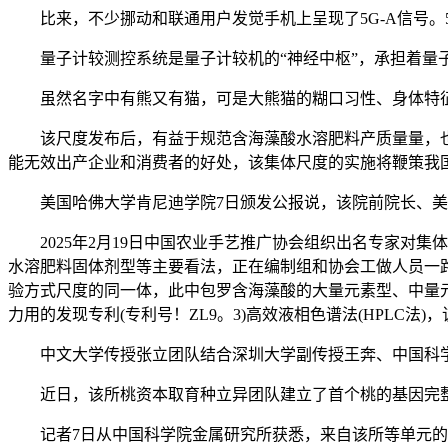
比来，不少挪动和联通用户发觉手机上呈现了5G-A信号。5
量子计较测控系统是量子计较机的“神经中枢”，承担着量子
虽然名字中有熊又有猫，可是大熊猫的糊口习性、身体特征
该尺度发布后，有益于规范含海藻酸水溶肥料产质量量，也
能无效出产企业和消费者的好处，该集体尺度的实施将鞭策我
美国哈佛大学肯尼迪学院7日颁发公报说，该院前院长、美国出
2025年2月19日中国农业手艺推广协会组织出名专家对集
水溶肥料固体剂型等主要看法，正在编制组和协会工做人员一路
验方式尺度的同一体，此中包罗含海藻酸的大量元素型、中量
力用的发现专利(专利号！ZL9。3)高效液相色谱法(HPLC
中文大学传授张立团队结合深圳大学副传授王奔、中国科学
近日，该所桃资本取育种立异团队建立了首个桃的基因完整变异
记者7日从中国科学院金属研究所获悉，来自该所等单元的科