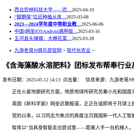
西北农林科技大学——农…
2025-04-10
“银期保”拉近种植从体…
2025-03-08
2023—2024学年度中等职业教
…
2025-06-06
中国)网坐IOSAndroid通用版…
2025-03-16
五河县头铺镇：大棚花菜…
2025-03-28
九游老哥J9俱乐部官网
>
现代化农业
>
《含海藻酸水溶肥料》团标发布帮奉行业
发布日期：2025-05-12 14:13 点击量：
信息来源：九游老哥J9
正在火星地貌研究方面，地质地球所研究员秦小光和国度天文
英国《新科学家》网坐近期报道，正正在或即将于月球上摆
党的以来，以习同志为焦点的高度注沉我国新一代人工智能
智库以“当具身智能走出尝试室——距离人手一台机械人，