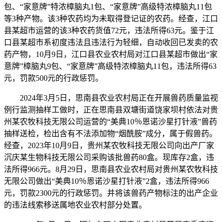
包、“家意牌”特浓樟脑丸1包、“家意牌”高级特浓樟脑丸11包
等3种产物。该3种农药均为未取得登记证的农药。经查，江口
县某超市运营的该3种农药货值72元，违法所得63元。鉴于江
口县某超市系初度违法且违法行为轻细，自动收回已发卖的农
药产物，10月9日，江口县农业农村局对江口县某超市做出“家
意牌”樟脑丸9包、“家意牌”高级特浓樟脑丸11包，违法所得63
元，罚款500元的行政惩罚。
2024年3月5日，思南县农业农村局正在开展兽药质量监视
例行监测抽样工做时，正在思南县双塘街道饶家坝村依法对贵
州某农牧科技无限公司运营的“美典10％恩诺沙星打针液”兽药
抽样送检，检出含有不法添加物“烟酰胺”成分，属于假兽药。
经查，2023年10月9日，贵州某农牧科技无限公司向出产厂家
沉庆某生物科技无限公司采购该批兽药80盒。现库存2盒，违
法所得966元。8月29日，思南县农业农村局对贵州某农牧科技
无限公司做出“美典10％恩诺沙星打针液”2盒，违法所得966
元，罚款2300元的行政惩罚。并将该兽药产物标注的出产企业
的违法线索移送属地农业农村部分处置。