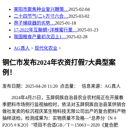
莱阳市聚焦种业复兴鞭策…
2025-02-04
二十四节气(二)-方寸六合…
2025-03-02
孢子捕获器的劣势…
2025-01-18
17-2022年互聯網+洋槐蜜行業…
2025-01-23
我国粮食产量初次迈上1…
2025-02-28
AG真人
>
现代化农业
>
铜仁市发布2024年农资打假7大典型案
例！
发布日期：2025-04-20 11:20 点击量：
信息来源：AG真人
2024年4月25日，玉屏侗族自治县农业农村局正在开展春
季肥料市场例行监视抽检时，依法对玉屏侗族自治县某供销合
做社发卖的标沉视庆某生物科技无限公司出产的复合肥料产物
抽样送检。检测成果为：实物质量不及格—“总养分（N＋
P2O5＋K2O）”项目不合适GB／T－15063－2020《复合肥