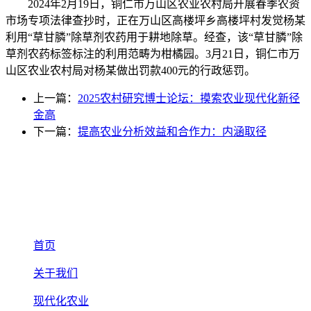
2024年2月19日，铜仁市万山区农业农村局开展春季农资
市场专项法律查抄时，正在万山区高楼坪乡高楼坪村发觉杨某
利用“草甘膦”除草剂农药用于耕地除草。经查，该“草甘膦”除
草剂农药标签标注的利用范畴为柑橘园。3月21日，铜仁市万
山区农业农村局对杨某做出罚款400元的行政惩罚。
上一篇：
2025农村研究博士论坛：摸索农业现代化新径
金高
下一篇：
提高农业分析效益和合作力：内涵取径
首页
关于我们
现代化农业